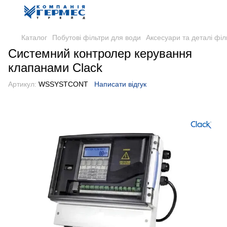
Каталог
Побутові фільтри для води
Аксесуари та деталі філ
Системний контролер керування
клапанами Clack
Артикул:
WSSYSTCONT
Написати відгук