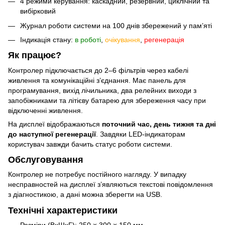
4 режими керування: каскадний, резервний, циклічний та
вибірковий
Журнал роботи системи на 100 днів збережений у пам’яті
Індикація стану:
в роботі
,
очікування
,
регенерація
Як працює?
Контролер підключається до 2–6 фільтрів через кабелі
живлення та комунікаційні з’єднання. Має панель для
програмування, вихід лічильника, два релейних виходи з
запобіжниками та літієву батарею для збереження часу при
відключенні живлення.
На дисплеї відображаються
поточний час, день тижня та дні
до наступної регенерації
. Завдяки LED-індикаторам
користувач завжди бачить статус роботи системи.
Обслуговування
Контролер не потребує постійного нагляду. У випадку
несправностей на дисплеї з’являються текстові повідомлення
з діагностикою, а дані можна зберегти на USB.
Технічні характеристики