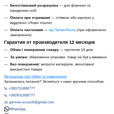
Безготівковий розрахунок
— для фізичних та
юридичних осіб
Оплата при отриманні
— готівкою або карткою у
відділенні «Нової пошти»
Оплата частинами
—
від ПриватБанку
(при оформленні
замовлення)
Гарантия от производителя 12 месяцев
Обмін / повернення товару
— протягом 14 днів
За умови:
збереження упаковки, товар не був у вживанні
Без повернення:
витратні матеріали, змонтовані/
використані товари
Детальніше про обмін та повернення
Залишились питання? Зв’яжіться з нами зручним способом:
📞 +380731888777
📞 +380931888777
✉️ germes.ecosoft@gmail.com
WhatsApp