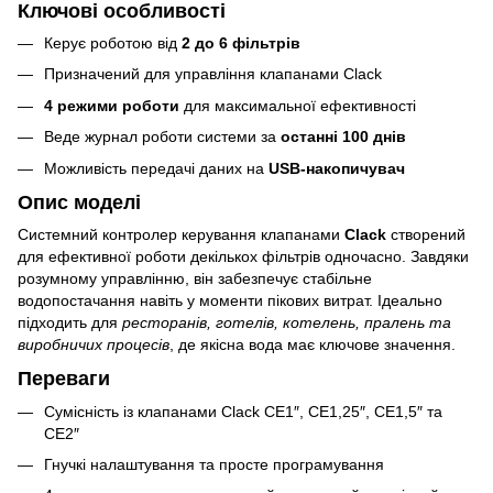
Ключові особливості
Керує роботою від
2 до 6 фільтрів
Призначений для управління клапанами Clack
4 режими роботи
для максимальної ефективності
Веде журнал роботи системи за
останні 100 днів
Можливість передачі даних на
USB-накопичувач
Опис моделі
Системний контролер керування клапанами
Clack
створений
для ефективної роботи декількох фільтрів одночасно. Завдяки
розумному управлінню, він забезпечує стабільне
водопостачання навіть у моменти пікових витрат. Ідеально
підходить для
ресторанів, готелів, котелень, пралень та
виробничих процесів
, де якісна вода має ключове значення.
Переваги
Сумісність із клапанами Clack CE1″, CE1,25″, CE1,5″ та
CE2″
Гнучкі налаштування та просте програмування