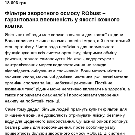
18 606 грн
Фільтри зворотного осмосу RObust –
гарантована впевненість у якості кожного
ковтка
Якість питної води має велике значення для кожної людини.
Вона впливає не лише на смак напоїв і страв, а й на загальний
стан організму. Чиста вода необхідна для нормального
функціонування всіх систем організму, підтримки обміну
речовин, гарного самопочуття. На жаль, водоресурси з
централізованих мереж водопостачання не завжди
відповідають очікуванням споживачів. Вони можуть містити
залишки хлору, механічні домішки, частинки іржі, важкі метали,
органічні сполуки та інші небажані речовини. Постійне
вживання такої рідини може негативно впливати на здоров’я, а
також погіршувати смак напоїв і прискорювати утворення
накипу на побутовій техніці.
Саме тому дедалі більше людей прагнуть купити фільтри для
очищення води, які дозволяють отримувати якісну, безпечну
воду для щоденного використання. Сучасний ринок пропонує
безліч рішень для водоочищення, проте особливу увагу
привертають фільтри зворотного осмосу RObust. Ці системи