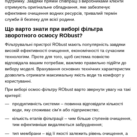
підтримку. Завдяки прямій співпраці з виробниками клієнти
отримують оригінальне обладнання, яке забезпечує
ефективне очищення водних ресурсів, тривалий термін
служби й безпеку для всієї родини.
Що варто знати при виборі фільтра
зворотного осмосу RObust?
Фільтрувальні пристрої RObust мають популярність завдяки
високій ефективності очищення, економічності та сучасним
технологіям. Проте для того, щоб система повністю
відповідала вашим потребам, важливо правильно підійти до
вибору моделі. Врахування основних технічних характеристик
дозволить отримати максимальну якість води та комфорт у
користуванні.
При виборі осмос-фільтру RObust варто звернути увагу на такі
критерії:
продуктивність системи – повинна відповідати кількості
води, яку споживає сім'я або підприємство;
кількість етапів фільтрації – чим більше ступенів очищення,
тим ефективніше видаляються забруднення;
тип мембрани – від її якості залежить рівень очищення, а