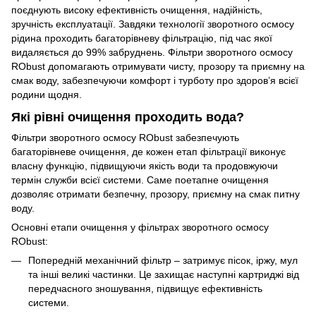
поєднують високу ефективність очищення, надійність,
зручність експлуатації. Завдяки технології зворотного осмосу
рідина проходить багаторівневу фільтрацію, під час якої
видаляється до 99% забруднень. Фільтри зворотного осмосу
RObust допомагають отримувати чисту, прозору та приємну на
смак воду, забезпечуючи комфорт і турботу про здоров’я всієї
родини щодня.
Які рівні очищення проходить вода?
Фільтри зворотного осмосу RObust забезпечують
багаторівневе очищення, де кожен етап фільтрації виконує
власну функцію, підвищуючи якість води та продовжуючи
термін служби всієї системи. Саме поетапне очищення
дозволяє отримати безпечну, прозору, приємну на смак питну
воду.
Основні етапи очищення у фільтрах зворотного осмосу
RObust:
Попередній механічний фільтр – затримує пісок, іржу, мул
та інші великі частинки. Це захищає наступні картриджі від
передчасного зношування, підвищує ефективність
системи.