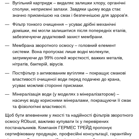
Вугільний картридж – видаляє залишки хлору, органічні
сполуки, неприємні запахи. Завдяки цьому вода стає
значно приємнішою на смак і безпечнішою для здоров'я.
Фільтр тонкого очищення – усуває дрібні механічні
домішки, які могли залишитися після попередніх етапів,
забезпечуючи додатковий захист мембрани.
Мембрана зворотного осмосу – головний елемент
системи. Вона пропускає лише водні молекули,
затримуючи до 99% солей жорсткості, важких металів,
нітратів, бактерій, вірусів.
Постфільтр з активованим вугіллям – покращує смакові
властивості очищеної води перед подачею до крана,
усуває можливі сторонні присмаки.
Мінералізація води (у моделях з мінералізатором) –
насичує воду корисними мінералами, покращуючи її смак
та фізіологічні властивості.
Щоб бути впевненим у якості та надійності фільтрів зворотного
осмосу RObust, важливо купувати їх у перевірених
постачальників. Компанія ГЕРМЕС ТРЕЙД пропонує
сертифіковану продукцію, професійні консультації, гарантійну