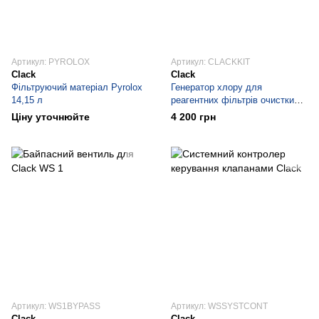
Артикул: PYROLOX
Артикул: CLACKKIT
Clack
Clack
Фільтруючий матеріал Pyrolox
Генератор хлору для
14,15 л
реагентних фільтрів очистки
води
Ціну уточнюйте
4 200 грн
Артикул: WS1BYPASS
Артикул: WSSYSTCONT
Clack
Clack