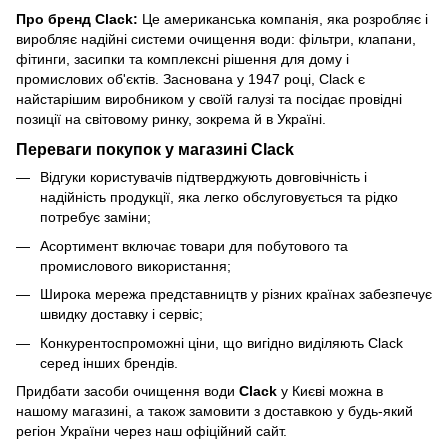
Про бренд Clack:
Це американська компанія, яка розробляє і
виробляє надійні системи очищення води: фільтри, клапани,
фітинги, засипки та комплексні рішення для дому і
промислових об'єктів. Заснована у 1947 році, Clack є
найстарішим виробником у своїй галузі та посідає провідні
позиції на світовому ринку, зокрема й в Україні.
Переваги покупок у магазині Clack
Відгуки користувачів підтверджують довговічність і
надійність продукції, яка легко обслуговується та рідко
потребує заміни;
Асортимент включає товари для побутового та
промислового використання;
Широка мережа представництв у різних країнах забезпечує
швидку доставку і сервіс;
Конкурентоспроможні ціни, що вигідно виділяють Clack
серед інших брендів.
Придбати засоби очищення води
Clack
у Києві можна в
нашому магазині, а також замовити з доставкою у будь-який
регіон України через наш офіційний сайт.