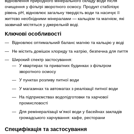
відновлення природного мінерального складу води після
очищення у фільтрі зворотного осмосу. Продукт стабілізує
рівень рН, відновлює загальну твердість води та насичує її
життєво необхідними мінералами — кальцієм та магнієм, які
зазвичай містяться у джерельній воді.
Ключові особливості
Відновлює оптимальний баланс магнію та кальцію у воді
Не містить домішок хлориду та натрію, безпечна для пиття
Широкий спектр застосування:
У квартирах та приватних будинках з фільтром
зворотного осмосу
У пунктах розливу питної води
У магазинах та автоматах з реалізації питної води
На підприємствах водопідготовки та харчової
промисловості
Для ремінералізації м’якої води у басейнах закладів
громадського харчування: кафе, ресторани
Специфікація та застосування