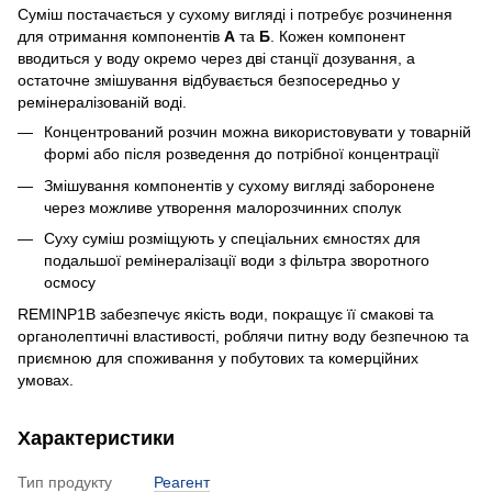
Суміш постачається у сухому вигляді і потребує розчинення
для отримання компонентів
А
та
Б
. Кожен компонент
вводиться у воду окремо через дві станції дозування, а
остаточне змішування відбувається безпосередньо у
ремінералізованій воді.
Концентрований розчин можна використовувати у товарній
формі або після розведення до потрібної концентрації
Змішування компонентів у сухому вигляді заборонене
через можливе утворення малорозчинних сполук
Суху суміш розміщують у спеціальних ємностях для
подальшої ремінералізації води з фільтра зворотного
осмосу
REMINP1B забезпечує якість води, покращує її смакові та
органолептичні властивості, роблячи питну воду безпечною та
приємною для споживання у побутових та комерційних
умовах.
Характеристики
Тип продукту
Реагент