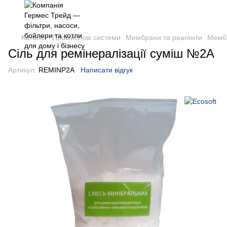
Каталог
Промислові системи
Мембрани та реагенти
Мембр
Сіль для ремінералізації суміш №2А
Артикул:
REMINP2A
Написати відгук