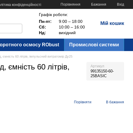
Порівняння
Бажання
Вхід
літика конфіденційності
Графік роботи:
Пн-пт:
9:00 – 18:00
Мій кошик
Сб:
10:00 – 16:00
Нд:
вихідний
воротного осмосу RObust
Промислові системи
, ємність 60 літрів, імпульсний витратомір Ду25
, ємність 60 літрів,
Артикул
99135150-60-
25BASIC
Порівняти
В бажання