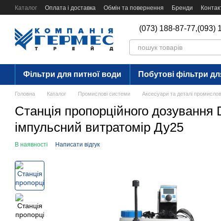
Перейти до основного контенту
Каталог
Оплата і доставка
Обмін та повернення
Бренди
Контак
(073) 188-87-77,
(093) 
Фільтри для питної води
Побутові фільтри дл
Головна
Каталог
Промислові системи
Аксесуари та деталі промисло
Станція пропорційного дозування DD
імпульсний витратомір Ду25
В наявності
Написати відгук