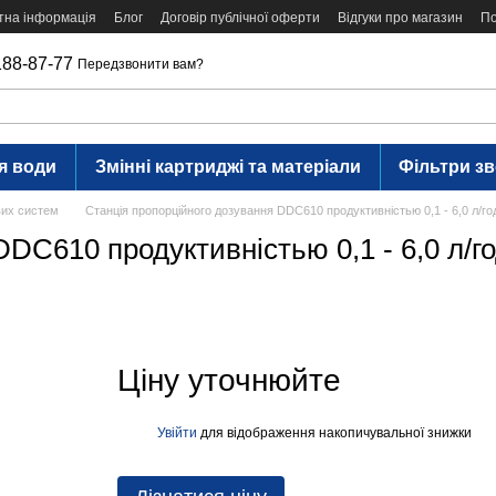
тна інформація
Блог
Договір публічної оферти
Відгуки про магазин
По
188-87-77
Передзвонити вам?
я води
Змінні картриджі та матеріали
Фільтри з
вих систем
Станція пропорційного дозування DDC610 продуктивністью 0,1 - 6,0 л/год
C610 продуктивністью 0,1 - 6,0 л/год
Ціну уточнюйте
Увійти
для відображення накопичувальної знижки
%