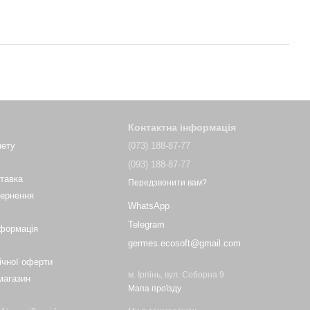
Контактна інформація
нету
(073) 188-87-77
(093) 188-87-77
ставка
Передзвонити вам?
вернення
WhatsApp
Telegram
нформація
germes.ecosoft@gmail.com
ічної оферти
м. Ірпінь, вул. Соборна 9
магазин
Мапа проїзду