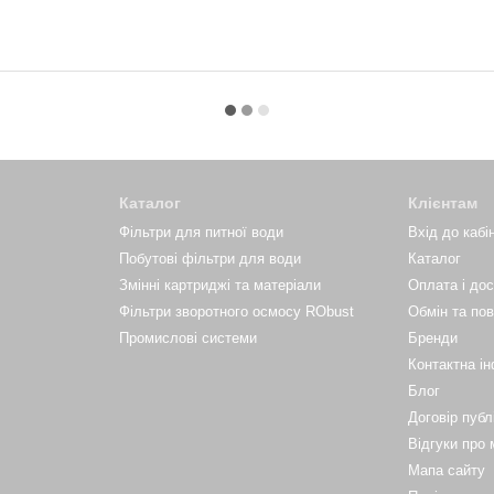
Каталог
Клієнтам
Фільтри для питної води
Вхід до кабі
Побутові фільтри для води
Каталог
Змінні картриджі та матеріали
Оплата і до
Фільтри зворотного осмосу RObust
Обмін та по
Промислові системи
Бренди
Контактна і
Блог
Договір публ
Відгуки про 
Мапа сайту