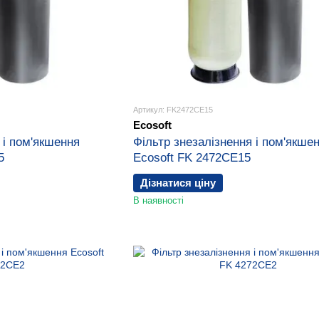
Артикул: FK2472CE15
Ecosoft
 і пом'якшення
Фільтр знезалізнення і пом'якше
5
Ecosoft FK 2472CE15
Дізнатися ціну
В наявності