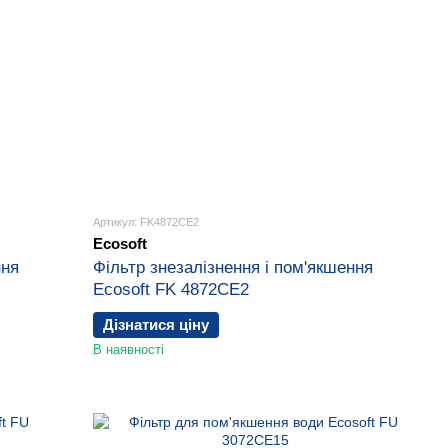
Артикул: FK4872CE2
Ecosoft
ння
Фільтр знезалізнення і пом'якшення
Ecosoft FK 4872CE2
Дізнатися ціну
В наявності