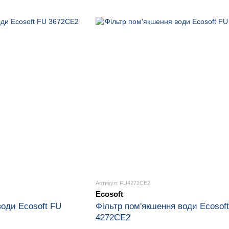
Артикул: FU4272CE2
Ecosoft
води Ecosoft FU
Фільтр пом'якшення води Ecosof
4272СЕ2