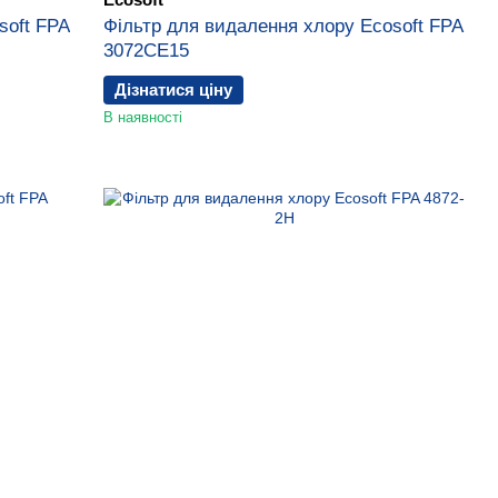
soft FPA
Фільтр для видалення хлору Ecosoft FPA
3072CE15
Дізнатися ціну
В наявності