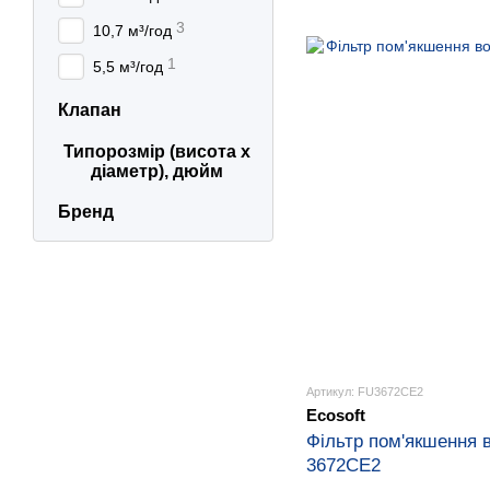
3
10,7 м³/год
1
5,5 м³/год
Клапан
Типорозмір (висота х
діаметр), дюйм
Бренд
Артикул: FU3672CE2
Ecosoft
Фільтр пом'якшення 
3672CE2