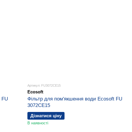
Артикул: FU3072CE15
Ecosoft
t FU
Фільтр для пом'якшення води Ecosoft FU
3072CE15
Дізнатися ціну
В наявності