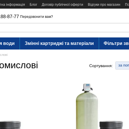
тна інформація
Блог
Договір публічної оферти
Відгуки про магазин
По
188-87-77
Передзвонити вам?
я води
Змінні картриджі та матеріали
Фільтри з
слові
ромислові
за по
Сортування: