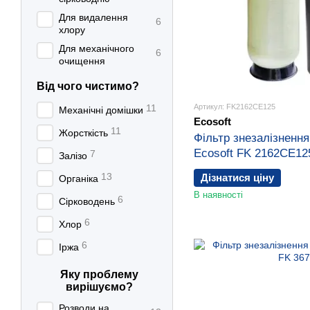
Для видалення
6
хлору
Для механічного
6
очищення
Від чого чистимо?
11
Артикул: FK2162CE125
Механічні домішки
Ecosoft
11
Жорсткість
Фільтр знезалізнення
Ecosoft FK 2162CE12
7
Залізо
13
Дізнатися ціну
Органіка
В наявності
6
Сірководень
6
Хлор
6
Іржа
Яку проблему
вирішуємо?
Розводи на