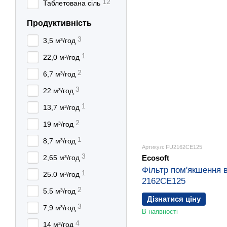
12
Таблетована сіль
Продуктивність
3
3,5 м³/год
1
22,0 м³/год
2
6,7 м³/год
3
22 м³/год
1
13,7 м³/год
2
19 м³/год
1
8,7 м³/год
Артикул: FU2162CE125
3
2,65 м³/год
Ecosoft
Фільтр пом'якшення 
1
25.0 м³/год
2162CE125
2
5.5 м³/год
Дізнатися ціну
3
7,9 м³/год
В наявності
4
14 м³/год