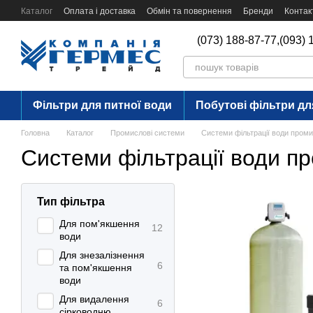
Перейти до основного контенту
Каталог
Оплата і доставка
Обмін та повернення
Бренди
Контак
(073) 188-87-77,
(093) 
Фільтри для питної води
Побутові фільтри дл
Головна
Каталог
Промислові системи
Системи фільтрації води проми
Системи фільтрації води п
Тип фільтра
Для пом'якшення
12
води
Для знезалізнення
6
та пом'якшення
води
Для видалення
6
сірководню