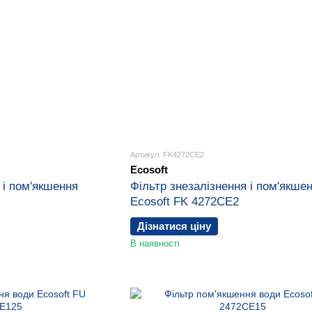
Артикул: FK4272CE2
Ecosoft
 і пом'якшення
Фільтр знезалізнення і пом'якше
Ecosoft FK 4272СЕ2
Дізнатися ціну
В наявності