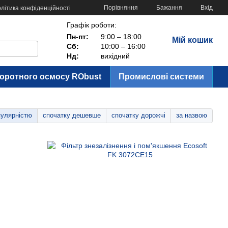
Порівняння
Бажання
Вхід
літика конфіденційності
Графік роботи:
Пн-пт:
9:00 – 18:00
Мій кошик
Сб:
10:00 – 16:00
Нд:
вихідний
воротного осмосу RObust
Промислові системи
пулярністю
спочатку дешевше
спочатку дорожчі
за назвою