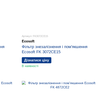
Артикул: FK3072CE15
Ecosoft
ння
Фільтр знезалізнення і пом'якшення
Ecosoft FK 3072CE15
Дізнатися ціну
В наявності