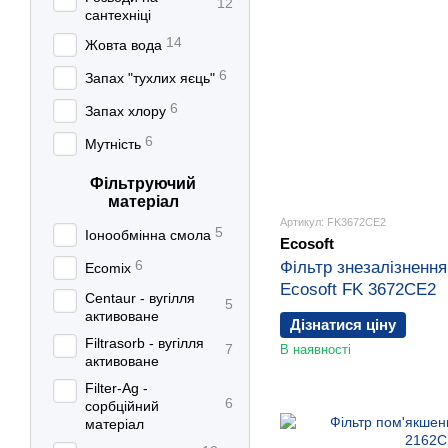
12
сантехніці
14
Жовта вода
6
Запах "тухлих яєць"
6
Запах хлору
6
Мутність
Фільтруючий
матеріал
Артикул: FK3672CE2
5
Іонообмінна смола
Ecosoft
6
Фільтр знезалізнення
Ecomix
Ecosoft FK 3672CE2
Centaur - вугілля
5
активоване
Дізнатися ціну
Filtrasorb - вугілля
7
В наявності
активоване
Filter-Ag -
6
сорбційний
матеріал