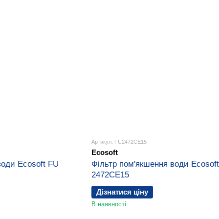
Артикул: FU2472CE15
Ecosoft
води Ecosoft FU
Фільтр пом'якшення води Ecosof
2472CE15
Дізнатися ціну
В наявності