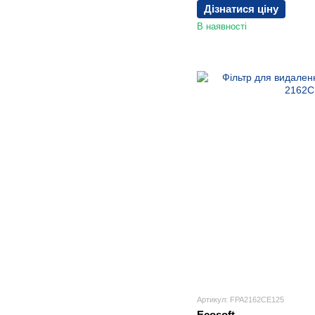
Дізнатися ціну
В наявності
Артикул: FPA2162CE125
Ecosoft