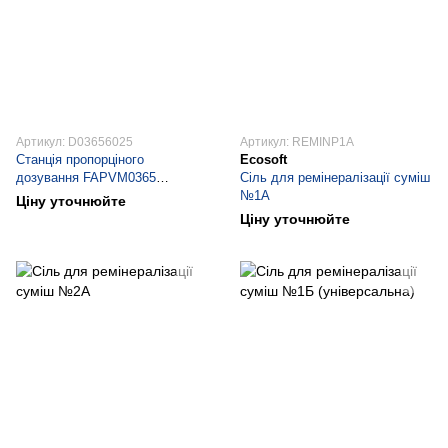
Артикул: D03656025
Артикул: REMINP1A
Станція пропорціного
Ecosoft
дозування FAPVM0365
Сіль для ремінералізації суміш
продуктивністю 0,1 - 6,5 л/год,
№1А
Ціну уточнюйте
3,0 бар, ємність 60 літрів
Ціну уточнюйте