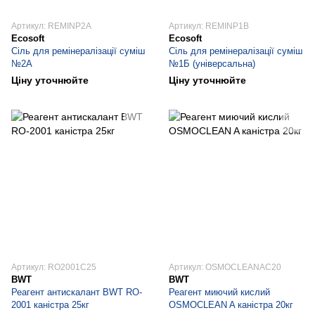
Артикул: REMINP2A
Артикул: REMINP1B
Ecosoft
Ecosoft
Сіль для ремінералізації суміш
Сіль для ремінералізації суміш
№2А
№1Б (універсальна)
Ціну уточнюйте
Ціну уточнюйте
Артикул: RO2001C25
Артикул: OSMOCLEANAC20
BWT
BWT
Реагент антискалант BWT RO-
Реагент миючий кислий
2001 каністра 25кг
OSMOCLEAN A каністра 20кг