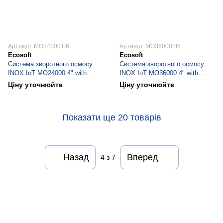
Артикул: MO24000TI6
Артикул: MO36000TI6
Ecosoft
Ecosoft
Система зворотного осмосу
Система зворотного осмосу
INOX IoT МО24000 4" with
INOX IoT МО36000 4" with
Econnect
Econnect
Ціну уточнюйте
Ціну уточнюйте
Показати ще 20 товарів
Назад
Вперед
4
з 7