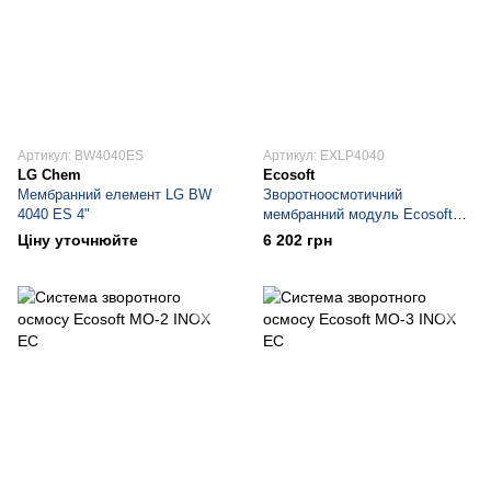
Артикул: BW4040ES
Артикул: EXLP4040
LG Chem
Ecosoft
Мембранний елемент LG BW
Зворотноосмотичний
4040 ES 4"
мембранний модуль Ecosoft
EXLP-4040
Ціну уточнюйте
6 202 грн