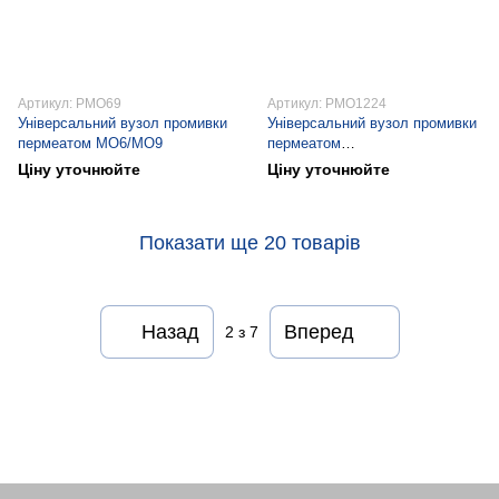
Артикул: PMO69
Артикул: PMO1224
Універсальний вузол промивки
Універсальний вузол промивки
пермеатом MO6/MO9
пермеатом
MO12/MO16/MO20/MO24
Ціну уточнюйте
Ціну уточнюйте
Показати ще 20 товарів
Назад
Вперед
2
з 7