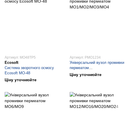
Артикул: MO48TP5
Артикул: PMO1234
Ecosoft
Універсальний вузол промивки
Система зворотного осмосу
пермеатом
Ecosoft МО-48
MO1/MO2/MO3/MO4
Ціну уточнюйте
Ціну уточнюйте