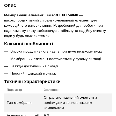
Опис
Мембранний елемент Ecosoft EXLP-4040
—
високопродуктивний спірально-навивний елемент для
комерційного використання. Розроблений для роботи при
наднизькому тиску, забезпечує стабільну та надійну очистку
води у будь-яких системах.
Ключові особливості
Висока продуктивність навіть при дуже низькому тиску
Мембранний елемент постачається у сухому вигляді
Завжди доступний на складі
Простий і швидкий монтаж
Технічні характеристики
Параметр
Значення
Спірально-навивний елемент з
Тип мембрани
поліамідним тонкоплівковим
композитом
Активна площа, м²
9,3