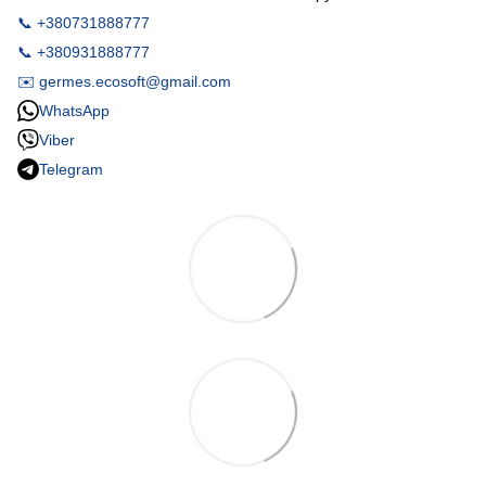
📞 +380731888777
📞 +380931888777
✉️ germes.ecosoft@gmail.com
WhatsApp
Viber
Telegram