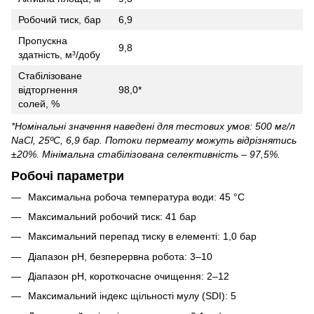
Робочий тиск, бар
6,9
Пропускна
9,8
здатність, м³/добу
Стабілізоване
відторгнення
98,0*
солей, %
*Номінальні значення наведені для тестових умов: 500 мг/л
NaCl, 25ºC, 6,9 бар. Потоки пермеату можуть відрізнятись
±20%. Мінімальна стабілізована селективність – 97,5%.
Робочі параметри
Максимальна робоча температура води: 45 °C
Максимальний робочий тиск: 41 бар
Максимальний перепад тиску в елементі: 1,0 бар
Діапазон рН, безперервна робота: 3–10
Діапазон рН, короткочасне очищення: 2–12
Максимальний індекс щільності мулу (SDI): 5