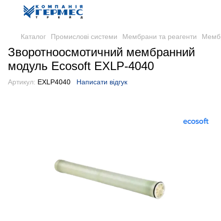
Каталог
Промислові системи
Мембрани та реагенти
Мембр
Зворотноосмотичний мембранний
модуль Ecosoft EXLP-4040
Артикул:
EXLP4040
Написати відгук