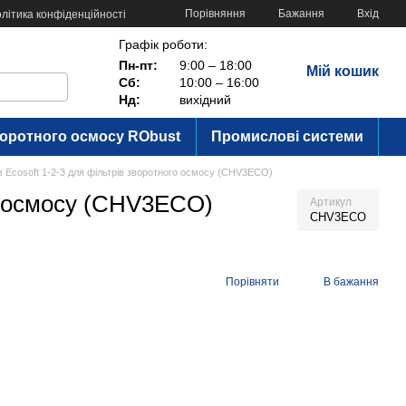
Порівняння
Бажання
Вхід
літика конфіденційності
Графік роботи:
Пн-пт:
9:00 – 18:00
Мій кошик
Сб:
10:00 – 16:00
Нд:
вихідний
воротного осмосу RObust
Промислові системи
 Ecosoft 1-2-3 для фільтрів зворотного осмосу (CHV3ECO)
го осмосу (CHV3ECO)
Артикул
CHV3ECO
Порівняти
В бажання