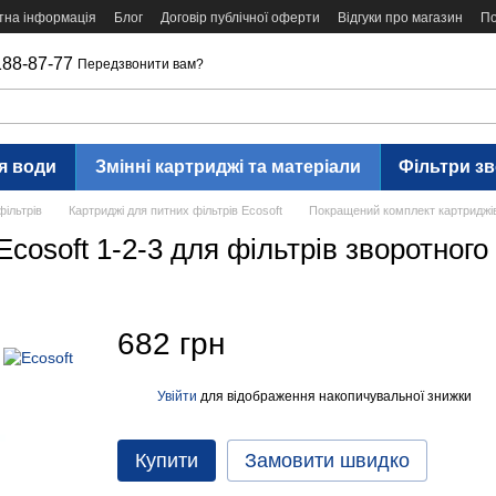
тна інформація
Блог
Договір публічної оферти
Відгуки про магазин
По
188-87-77
Передзвонити вам?
я води
Змінні картриджі та матеріали
Фільтри з
фільтрів
Картриджі для питних фільтрів Ecosoft
Покращений комплект картриджів
cosoft 1-2-3 для фільтрів зворотно
682 грн
Увійти
для відображення накопичувальної знижки
%
Купити
Замовити швидко