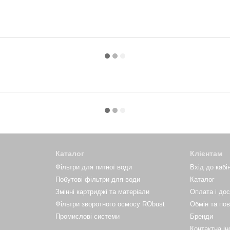
Каталог
Клієнтам
Фільтри для питної води
Вхід до кабі
Побутові фільтри для води
Каталог
Змінні картриджі та матеріали
Оплата і до
Фільтри зворотного осмосу RObust
Обмін та по
Промислові системи
Бренди
Контактна і