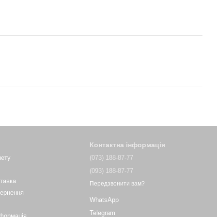
Контактна інформація
нету
(073) 188-87-77
(093) 188-87-77
ставка
Передзвонити вам?
вернення
WhatsApp
Telegram
нформація