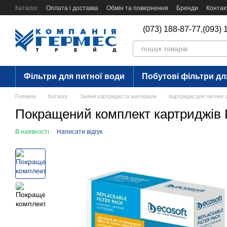
Перейти до основного контенту
Каталог
Оплата і доставка
Обмін та повернення
Бренди
Контак
(073) 188-87-77,
(093) 
Фільтри для питної води
Побутові фільтри дл
Головна
Каталог
Змінні картриджі та матеріали
Картриджі для питних 
Покращений комплект картриджів E
В наявності
Написати відгук