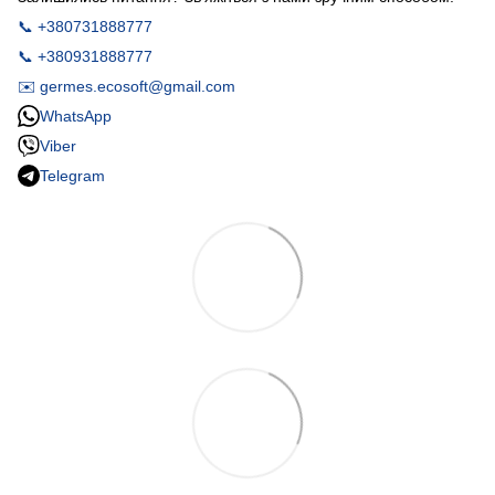
📞 +380731888777
📞 +380931888777
✉️ germes.ecosoft@gmail.com
WhatsApp
Viber
Telegram