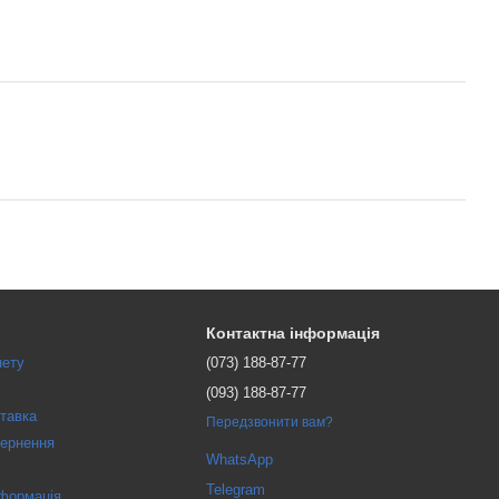
Контактна інформація
нету
(073) 188-87-77
(093) 188-87-77
ставка
Передзвонити вам?
вернення
WhatsApp
Telegram
нформація