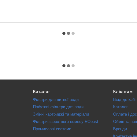
Каталог
Клієнтам
Фільтри для питної води
Вхід до кабі
Побутові фільтри для води
Каталог
Змінні картриджі та матеріали
Оплата і до
Фільтри зворотного осмосу RObust
Обмін та по
Промислові системи
Бренди
Контактна і