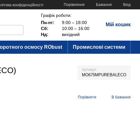
Порівняння
Бажання
Вхід
літика конфіденційності
Графік роботи:
Пн-пт:
9:00 – 18:00
Мій кошик
Сб:
10:00 – 16:00
Нд:
вихідний
воротного осмосу RObust
Промислові системи
ECO)
Артикул
MO675MPUREBALECO
Порівняти
В бажання