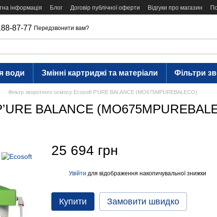
тна інформація
Блог
Договір публічної оферти
Відгуки про магазин
По
188-87-77
Передзвонити вам?
я води
Змінні картриджі та матеріали
Фільтри з
Фільтр зворотного осмосу Ecosoft P’URE BALANCE (MO675MPUREBALECO)
oft P’URE BALANCE (MO675MPUREBAL
25 694 грн
Увійти
для відображення накопичувальної знижки
%
Купити
Замовити швидко