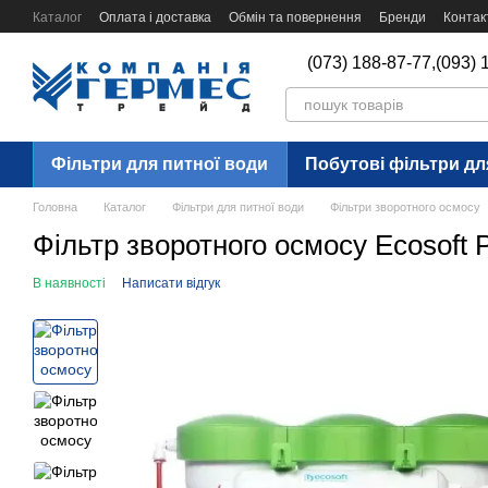
Перейти до основного контенту
Каталог
Оплата і доставка
Обмін та повернення
Бренди
Контак
(073) 188-87-77,
(093) 
Фільтри для питної води
Побутові фільтри дл
Головна
Каталог
Фільтри для питної води
Фільтри зворотного осмосу
Фільтр зворотного осмосу Ecos
В наявності
Написати відгук