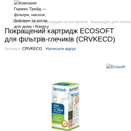
Каталог
Змінні картриджі та матеріали
Картриджі для питних
Покращений картридж ECOSOFT
для фільтрів-глечиків (CRVKECO)
Артикул:
CRVKECO
Написати відгук