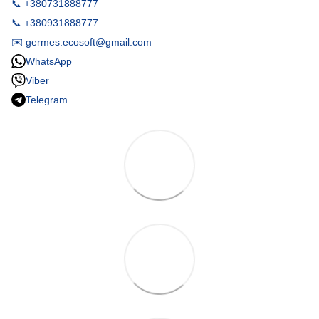
📞 +380731888777
📞 +380931888777
✉️ germes.ecosoft@gmail.com
WhatsApp
Viber
Telegram