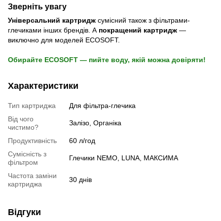
Зверніть увагу
Універсальний картридж
сумісний також з фільтрами-
глечиками інших брендів. А
покращений картридж
—
виключно для моделей ECOSOFT.
Обирайте ECOSOFT — пийте воду, якій можна довіряти!
Характеристики
Тип картриджа
Для фільтра-глечика
Від чого
Залізо, Органіка
чистимо?
Продуктивність
60 л/год
Сумісність з
Глечики NEMO, LUNA, МАКСИМА
фільтром
Частота заміни
30 днів
картриджа
Відгуки