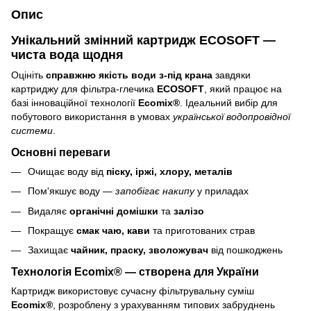
Опис
Унікальний змінний картридж ECOSOFT —
чиста вода щодня
Оцініть
справжню якість води з-під крана
завдяки
картриджу для фільтра-глечика
ECOSOFT
, який працює на
базі інноваційної технології
Ecomix®
. Ідеальний вибір для
побутового використання в умовах
української водопровідної
системи
.
Основні переваги
Очищає воду від
піску, іржі, хлору, металів
Пом'якшує воду —
запобігає накипу
у приладах
Видаляє
органічні домішки
та
залізо
Покращує
смак чаю, кави
та приготованих страв
Захищає
чайник, праску, зволожувач
від пошкоджень
Технологія Ecomix® — створена для України
Картридж використовує сучасну фільтрувальну суміш
Ecomix®
, розроблену з урахуванням типових забруднень