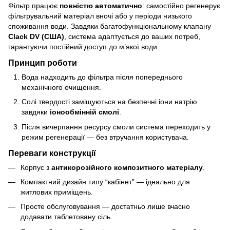
Фільтр працює
повністю автоматично
: самостійно регенерує
фільтрувальний матеріал вночі або у періоди низького
споживання води. Завдяки багатофункціональному клапану
Clack DV (США)
, система адаптується до ваших потреб,
гарантуючи постійний доступ до м’якої води.
Принцип роботи
Вода надходить до фільтра після попереднього
механічного очищення.
Солі твердості заміщуються на безпечні іони натрію
завдяки
іонообмінній смолі
.
Після вичерпання ресурсу смоли система переходить у
режим регенерації — без втручання користувача.
Переваги конструкції
Корпус з
антикорозійного композитного матеріалу
.
Компактний дизайн типу “кабінет” — ідеально для
житлових приміщень.
Просте обслуговування — достатньо лише вчасно
додавати таблетовану сіль.