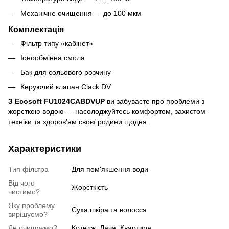
Механічне очищення — до 100 мкм
Комплектація
Фільтр типу «кабінет»
Іонообмінна смола
Бак для сольового розчину
Керуючий клапан Clack DV
З Ecosoft FU1024CABDVUP
ви забуваєте про проблеми з
жорсткою водою — насолоджуйтесь комфортом, захистом
техніки та здоров’ям своєї родини щодня.
Характеристики
Тип фільтра
Для пом'якшення води
Від чого
Жорсткість
чистимо?
Яку проблему
Суха шкіра та волосся
вирішуємо?
Де очищуємо?
Котедж, Дача, Квартира