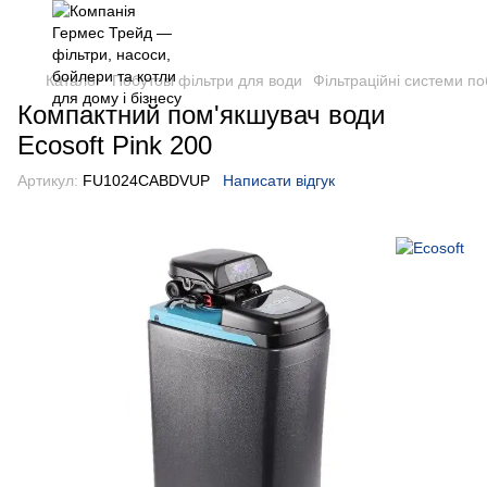
Каталог
Побутові фільтри для води
Фільтраційні системи по
Компактний пом'якшувач води
Ecosoft Pink 200
Артикул:
FU1024CABDVUP
Написати відгук