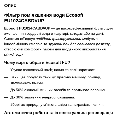
Опис
Фільтр пом’якшення води Ecosoft
FU1024CABDVUP
Ecosoft FU1024CABDVUP
— це високоефективний фільтр для
зменшення твердості води в квартирі, котеджі або на дачі.
Система об'єднує
надійний фільтрувальний модуль
з
іонообмінною смолою та
зручний бак для сольового розчину
,
створюючи комфортні умови для щоденного використання
м’якої води.
Чому варто обрати Ecosoft FU?
Усуває вапняковий наліт, накип та солі жорсткості.
Захищає побутову техніку: пральну машину, бойлер,
зволожувач, праску.
До 50% економії мийних засобів та прального порошку.
До 30% зниження енергоспоживання.
Зберігає природну м’якість шкіри та яскравість тканин.
Автоматична робота та інтелектуальна регенерація