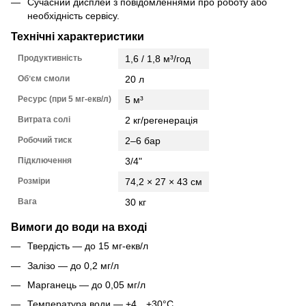
Сучасний дисплей з повідомленнями про роботу або
необхідність сервісу.
Технічні характеристики
Продуктивність
1,6 / 1,8 м³/год
Обʼєм смоли
20 л
Ресурс (при 5 мг-екв/л)
5 м³
Витрата солі
2 кг/регенерація
Робочий тиск
2–6 бар
Підключення
3/4"
Розміри
74,2 × 27 × 43 см
Вага
30 кг
Вимоги до води на вході
Твердість — до 15 мг-екв/л
Залізо — до 0,2 мг/л
Марганець — до 0,05 мг/л
Температура води — +4…+30°C