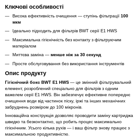
Ключові особливості
Висока ефективність очищення — ступінь фільтрації
100
мкм
Ідеально підходить для фільтрів BWT серії E1 HWS
Максимальна гігієнічність без контакту з фільтруючим
матеріалом
Миттєва заміна —
менше ніж за 30 секунд
Просте обслуговування без використання інструментів
Опис продукту
Гігієнічний бокс BWT E1 HWS
— це змінний фільтрувальний
елемент, розроблений спеціально для фільтрів з одним
важелем серії E1 HWS. Він забезпечує ефективне попереднє
очищення води від частинок піску, іржі та інших механічних
забруднень розміром до 100 мікронів.
Інноваційна конструкція дозволяє проводити заміну картриджа
швидко та безконтактно, що робить процес максимально
гігієнічним. Усього кілька рухів — і ваш фільтр знову працює з
максимальною продуктивністю.