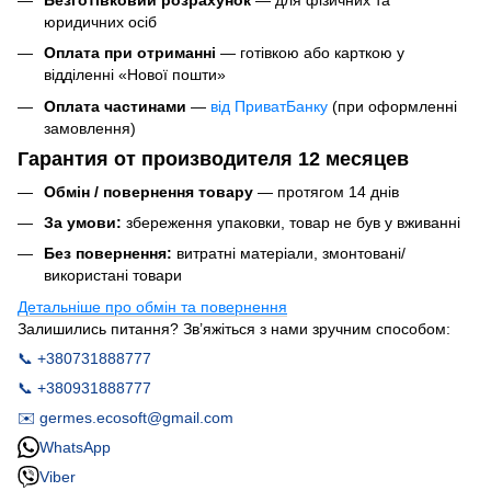
Безготівковий розрахунок
— для фізичних та
юридичних осіб
Оплата при отриманні
— готівкою або карткою у
відділенні «Нової пошти»
Оплата частинами
—
від ПриватБанку
(при оформленні
замовлення)
Гарантия от производителя 12 месяцев
Обмін / повернення товару
— протягом 14 днів
За умови:
збереження упаковки, товар не був у вживанні
Без повернення:
витратні матеріали, змонтовані/
використані товари
Детальніше про обмін та повернення
Залишились питання? Зв’яжіться з нами зручним способом:
📞 +380731888777
📞 +380931888777
✉️ germes.ecosoft@gmail.com
WhatsApp
Viber