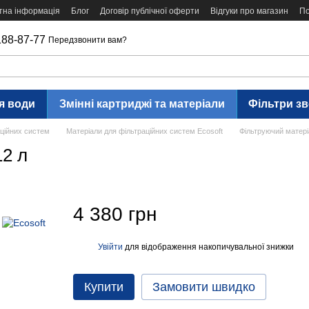
тна інформація
Блог
Договір публічної оферти
Відгуки про магазин
По
188-87-77
Передзвонити вам?
я води
Змінні картриджі та матеріали
Фільтри з
аційних систем
Матеріали для фільтраційних систем Ecosoft
Фільтруючий матер
2 л
4 380 грн
Увійти
для відображення накопичувальної знижки
%
Купити
Замовити швидко