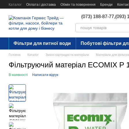
Перейти до основного контенту
Каталог
Оплата і доставка
Обмін та повернення
Бренди
Контак
(073) 188-87-77,
(093) 
Фільтри для питної води
Побутові фільтри дл
Головна
Каталог
Змінні картриджі та матеріали
Матеріали для фільтр
Фільтруючий матеріал ECOMIX P 1
В наявності
Написати відгук