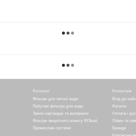
Каталог
Клієнтам
Фільтри для питної води
Вхід до кабі
Побутові фільтри для води
Каталог
Змінні картриджі та матеріали
Оплата і до
Фільтри зворотного осмосу RObust
Обмін та по
Промислові системи
Бренди
Контактна і