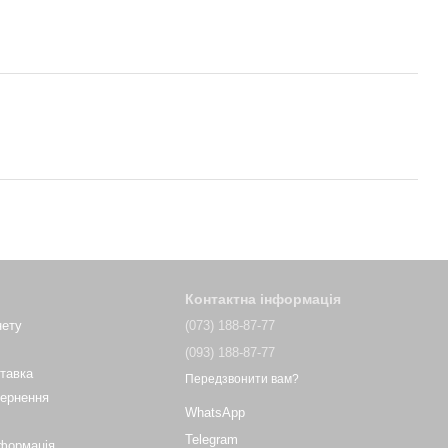
Контактна інформація
нету
(073) 188-87-77
(093) 188-87-77
ставка
Передзвонити вам?
вернення
WhatsApp
Telegram
нформація