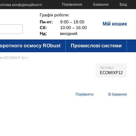
Порівняння
Бажання
Вхід
літика конфіденційності
Графік роботи:
Пн-пт:
9:00 – 18:00
Мій кошик
Сб:
10:00 – 16:00
Нд:
вихідний
воротного осмосу RObust
Промислові системи
іал ECOMIX P 12 л
Артикул
ECOMIXP12
Порівняти
В бажання