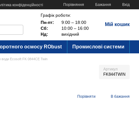
Порівняння
Бажання
Вхід
літика конфіденційності
Графік роботи:
Пн-пт:
9:00 – 18:00
Мій кошик
Сб:
10:00 – 16:00
Нд:
вихідний
воротного осмосу RObust
Промислові системи
я води Ecosoft FK 0844CE Twin
Артикул
FK844TWIN
Порівняти
В бажання