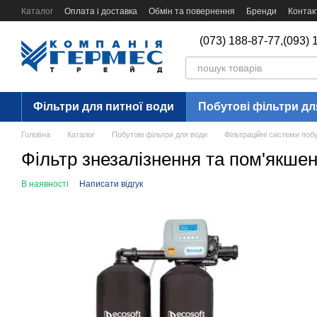
Перейти до основного контенту
Каталог
Оплата і доставка
Обмін та повернення
Бренди
Контак
(073) 188-87-77,
(093) 
Фільтри для питної води
Побутові фільтри дл
Головна
Каталог
Побутові фільтри для води
Фільтраційні системи поб
Фільтр знезалізнення та пом'якше
В наявності
Написати відгук