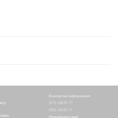
Контактна інформація
нету
(073) 188-87-77
(093) 188-87-77
ставка
Передзвонити вам?