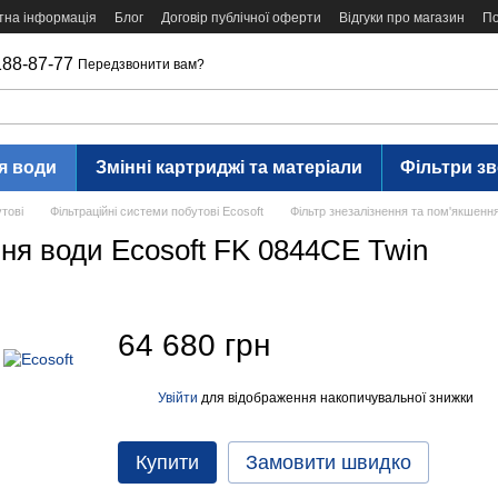
тна інформація
Блог
Договір публічної оферти
Відгуки про магазин
По
188-87-77
Передзвонити вам?
я води
Змінні картриджі та матеріали
Фільтри з
утові
Фільтраційні системи побутові Ecosoft
Фільтр знезалізнення та пом'якшенн
ння води Ecosoft FK 0844CE Twin
64 680 грн
Увійти
для відображення накопичувальної знижки
%
Купити
Замовити швидко