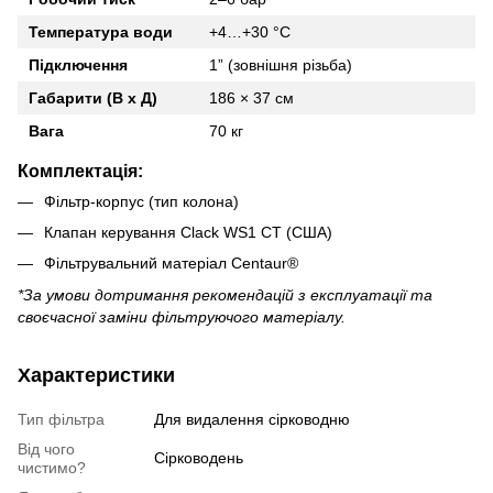
Температура води
+4…+30 °C
Підключення
1” (зовнішня різьба)
Габарити (В х Д)
186 × 37 см
Вага
70 кг
Комплектація:
Фільтр-корпус (тип колона)
Клапан керування Clack WS1 CT (США)
Фільтрувальний матеріал Centaur®
*За умови дотримання рекомендацій з експлуатації та
своєчасної заміни фільтруючого матеріалу.
Характеристики
Тип фільтра
Для видалення сірководню
Від чого
Сірководень
чистимо?