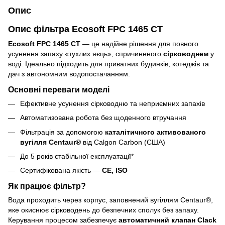
Опис
Опис фільтра Ecosoft FPC 1465 CT
Ecosoft FPC 1465 CT
— це надійне рішення для повного
усунення запаху «тухлих яєць», спричиненого
сірководнем
у
воді. Ідеально підходить для приватних будинків, котеджів та
дач з автономним водопостачанням.
Основні переваги моделі
Ефективне усунення сірководню та неприємних запахів
Автоматизована робота без щоденного втручання
Фільтрація за допомогою
каталітичного активованого
вугілля Centaur®
від Calgon Carbon (США)
До 5 років стабільної експлуатації*
Сертифікована якість —
CE, ISO
Як працює фільтр?
Вода проходить через корпус, заповнений вугіллям Centaur®,
яке окиснює сірководень до безпечних сполук без запаху.
Керування процесом забезпечує
автоматичний клапан Clack