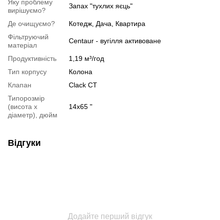
Яку проблему
Запах "тухлих яєць"
вирішуємо?
Де очищуємо?
Котедж, Дача, Квартира
Фільтруючий
Centaur - вугілля активоване
матеріал
Продуктивність
1,19 м³/год
Тип корпусу
Колона
Клапан
Clack CT
Типорозмір
(висота х
14x65 "
діаметр), дюйм
Відгуки
Додайте перший відгук