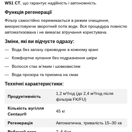
WS1 CT
, що гарантує надійність і автономність.
Функція регенерації
Фільтр самостійно перемикається в режим очищення,
використовуючи зворотний потік води. Вся процедура повністю
автоматизована і не вимагає втручання користувача.
Зміни, які ви відчуєте одразу:
Вода без запаху сірководню в кожному крані
Комфортне купання без подразнення шкіри
Волосся стає м’яким і шовковистим
Вода прозора та приємна на смак
Технічні характеристики:
1,2 м³/год (до 2,4 м³/год після
Продуктивність
фільтрів FK/FU)
Кількість вугілля
45 кг
Centaur®
Регенерація
Автоматична, тривалість 15–30 хв
Робочий тиск
2–6 бар