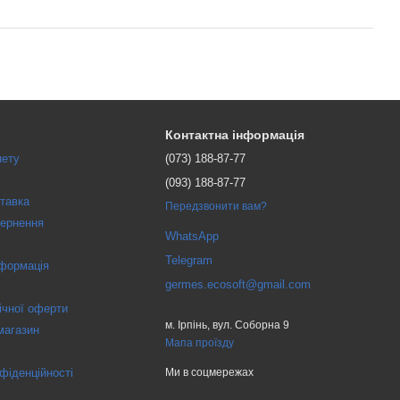
Контактна інформація
нету
(073) 188-87-77
(093) 188-87-77
ставка
Передзвонити вам?
вернення
WhatsApp
Telegram
нформація
germes.ecosoft@gmail.com
ічної оферти
м. Ірпінь, вул. Соборна 9
магазин
Мапа проїзду
фіденційності
Ми в соцмережах