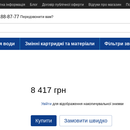
тна інформація
Блог
Договір публічної оферти
Відгуки про магазин
По
188-87-77
Передзвонити вам?
я води
Змінні картриджі та матеріали
Фільтри з
8 417 грн
Увійти
для відображення накопичувальної знижки
%
Купити
Замовити швидко