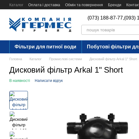
Перейти до основного контенту
Каталог
Оплата і доставка
Обмін та повернення
Бренди
Контак
(073) 188-87-77,
(093) 
Фільтри для питної води
Побутові фільтри дл
Головна
Каталог
Промислові системи
Дисковий фільтр Arkal 1" Short
Дисковий фільтр Arkal 1" Short
В наявності
Написати відгук