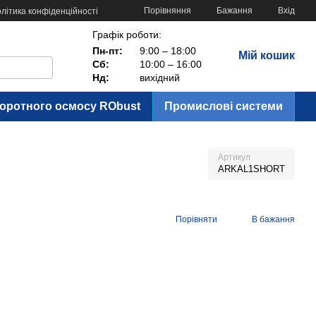
Порівняння
Бажання
Вхід
літика конфіденційності
Графік роботи:
Пн-пт:
9:00 – 18:00
Мій кошик
Сб:
10:00 – 16:00
Нд:
вихідний
воротного осмосу RObust
Промислові системи
Артикул
ARKAL1SHORT
Порівняти
В бажання