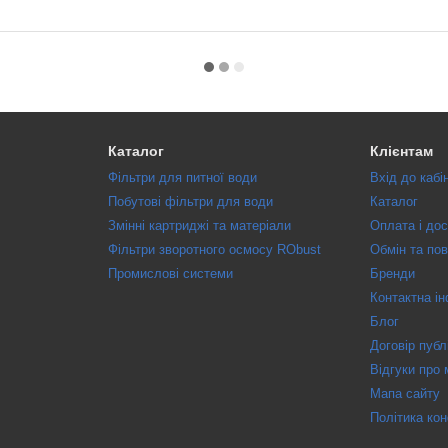
Каталог
Клієнтам
Фільтри для питної води
Вхід до кабі
Побутові фільтри для води
Каталог
Змінні картриджі та матеріали
Оплата і до
Фільтри зворотного осмосу RObust
Обмін та по
Промислові системи
Бренди
Контактна і
Блог
Договір публ
Відгуки про 
Мапа сайту
Політика кон