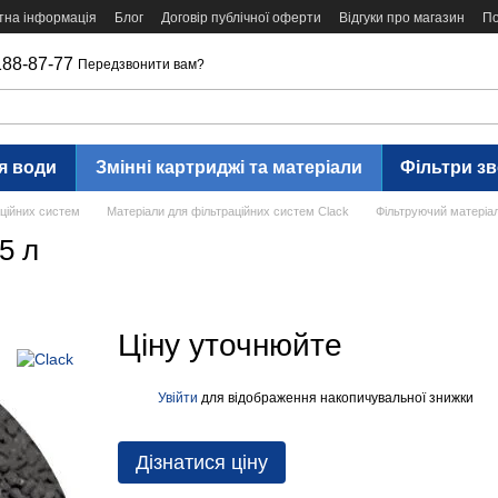
тна інформація
Блог
Договір публічної оферти
Відгуки про магазин
По
188-87-77
Передзвонити вам?
я води
Змінні картриджі та матеріали
Фільтри з
аційних систем
Матеріали для фільтраційних систем Clack
Фільтруючий матеріал
5 л
Ціну уточнюйте
Увійти
для відображення накопичувальної знижки
%
Дізнатися ціну