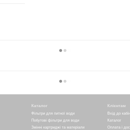
Каталог
Клієнтам
Фільтри для питної води
Вхід до кабі
Побутові фільтри для води
Каталог
Змінні картриджі та матеріали
Оплата і до