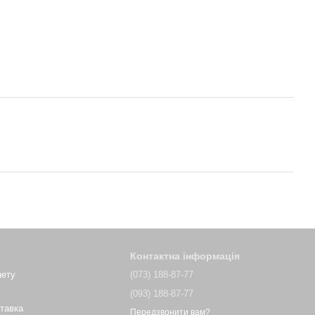
Контактна інформація
нету
(073) 188-87-77
(093) 188-87-77
ставка
Передзвонити вам?