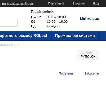
Порівняння
Бажання
Вхід
літика конфіденційності
Графік роботи:
Пн-пт:
9:00 – 18:00
Мій кошик
Сб:
10:00 – 16:00
Нд:
вихідний
воротного осмосу RObust
Промислові системи
 Pyrolox 14,15 л
Артикул
PYROLOX
Порівняти
В бажання