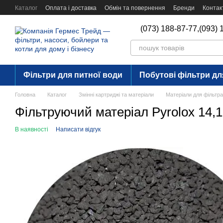
Перейти до основного контенту
Каталог
Оплата і доставка
Обмін та повернення
Бренди
Контак
(073) 188-87-77,
(093) 
Фільтри для питної води
Побутові фільтри дл
Головна
Каталог
Змінні картриджі та матеріали
Матеріали для фільтр
Фільтруючий матеріал Pyrolox 14,1
В наявності
Написати відгук