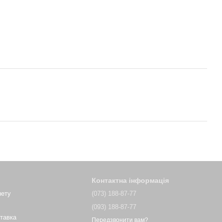
Контактна інформація
нету
(073) 188-87-77
(093) 188-87-77
ставка
Передзвонити вам?