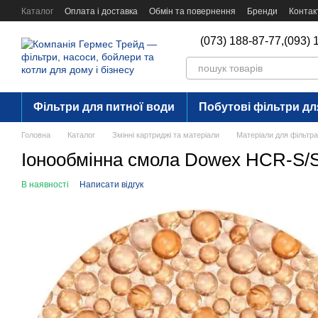
Перейти до основного контенту
Каталог
Оплата і доставка
Обмін та повернення
Бренди
Контак
(073) 188-87-77,
(093) 
Фільтри для питної води
Побутові фільтри дл
Головна
Каталог
Змінні картриджі та матеріали
Матеріали для фільтр
Іонообмінна смола Dowex HCR-S/S
В наявності
Написати відгук