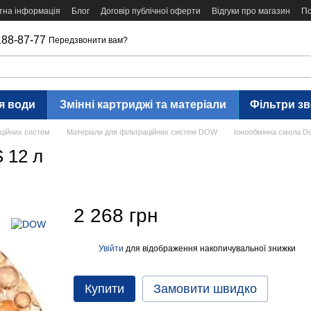
тна інформація
Блог
Договір публічної оферти
Відгуки про магазин
По
188-87-77
Передзвонити вам?
я води
Змінні картриджі та матеріали
Фільтри з
аційних систем
Матеріали для фільтраційних систем DOW
Іонообмінна смола D
 12 л
2 268 грн
Увійти
для відображення накопичувальної знижки
%
Купити
Замовити швидко