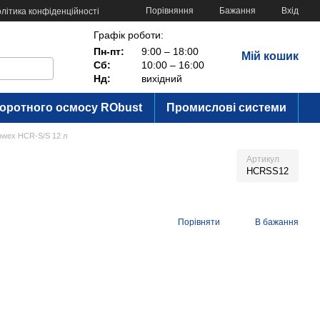
Порівняння
Бажання
Вхід
літика конфіденційності
Графік роботи:
Пн-пт:
9:00 – 18:00
Мій кошик
Сб:
10:00 – 16:00
Нд:
вихідний
воротного осмосу RObust
Промислові системи
owex HCR-S/S 12 л
Артикул
HCRSS12
Порівняти
В бажання