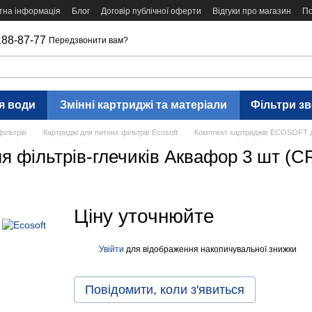
тна інформація
Блог
Договір публічної оферти
Відгуки про магазин
По
188-87-77
Передзвонити вам?
я води
Змінні картриджі та матеріали
Фільтри з
фільтрів
Картриджі для питних фільтрів Ecosoft
Комплект картриджів ECOSOFT д
я фільтрів-глечиків Аквафор 3 шт 
Ціну уточнюйте
Увійти
для відображення накопичувальної знижки
%
Повідомити, коли з'явиться