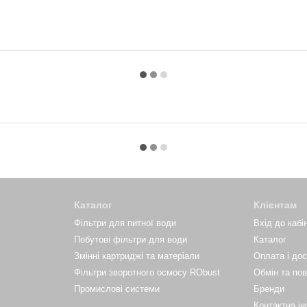
Каталог
Клієнтам
Фільтри для питної води
Вхід до кабі
Побутові фільтри для води
Каталог
Змінні картриджі та матеріали
Оплата і до
Фільтри зворотного осмосу RObust
Обмін та по
Промислові системи
Бренди
Контактна і