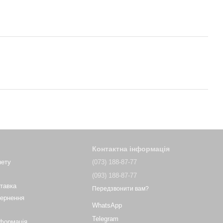
Контактна інформація
нету
(073) 188-87-77
(093) 188-87-77
ставка
Передзвонити вам?
вернення
WhatsApp
Telegram
нформація