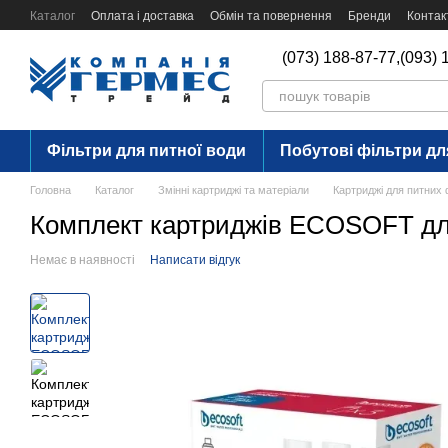
Перейти до основного контенту
Каталог
Оплата і доставка
Обмін та повернення
Бренди
Контак
(073) 188-87-77,
(093) 
Фільтри для питної води
Побутові фільтри дл
Головна
Каталог
Змінні картриджі та матеріали
Картриджі для питних 
Комплект картриджів ECOSOFT дл
Немає в наявності
Написати відгук