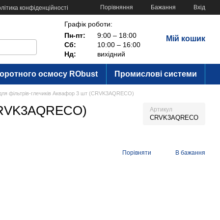
Порівняння
Бажання
Вхід
літика конфіденційності
Графік роботи:
Пн-пт:
9:00 – 18:00
Мій кошик
Сб:
10:00 – 16:00
Нд:
вихідний
воротного осмосу RObust
Промислові системи
ля фільтрів-глечиків Аквафор 3 шт (CRVK3AQRECO)
(CRVK3AQRECO)
Артикул
CRVK3AQRECO
Порівняти
В бажання