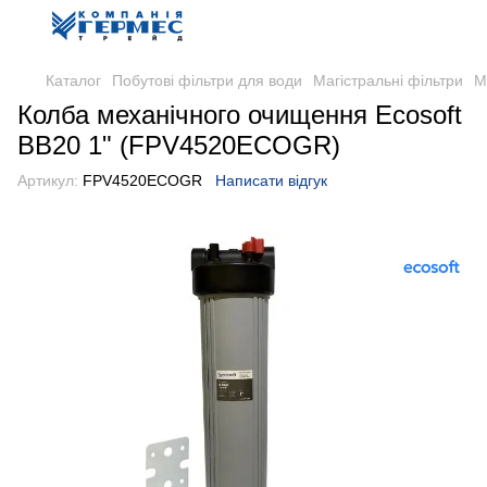
Каталог
Побутові фільтри для води
Магістральні фільтри
М
Колба механічного очищення Ecosoft
BB20 1" (FPV4520ECOGR)
Артикул:
FPV4520ECOGR
Написати відгук