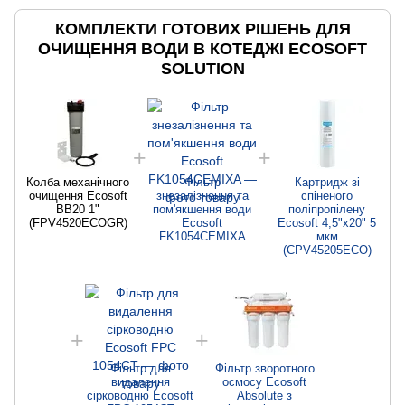
КОМПЛЕКТИ ГОТОВИХ РІШЕНЬ ДЛЯ
ОЧИЩЕННЯ ВОДИ В КОТЕДЖІ ECOSOFT
SOLUTION
Колба механічного
Фільтр
Картридж зі
очищення Ecosoft
знезалізнення та
спіненого
BB20 1"
пом'якшення води
поліпропілену
(FPV4520ECOGR)
Ecosoft
Ecosoft 4,5"x20" 5
FK1054CEMIXA
мкм
(CPV45205ECO)
Фільтр для
Фільтр зворотного
видалення
осмосу Ecosoft
сірководню Ecosoft
Absolute з