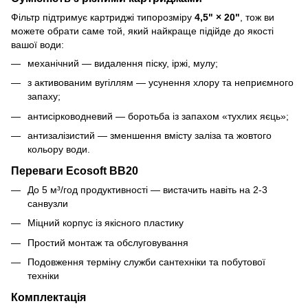
Фільтр підтримує картриджі типорозміру
4,5" × 20"
, тож ви
можете обрати саме той, який найкраще підійде до якості
вашої води:
механічний — видалення піску, іржі, мулу;
з активованим вугіллям — усунення хлору та неприємного
запаху;
антисірководневий — боротьба із запахом «тухлих яєць»;
антизалізистий — зменшення вмісту заліза та жовтого
кольору води.
Переваги Ecosoft BB20
До 5 м³/год продуктивності — вистачить навіть на 2-3
санвузли
Міцний корпус із якісного пластику
Простий монтаж та обслуговування
Подовження терміну служби сантехніки та побутової
техніки
Комплектація