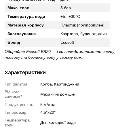
Макс. тиск
8 бар
Температура води
+5...+30°C
Матеріал корпусу
Пластик (поліпропілен)
Застосування
Квартира, будинок, дача
Бренд
Ecosoft
Обирайте Ecosoft BB20 — і ви завжди матимете чисту,
прозору та безпечну воду у своєму домі.
Характеристики
Тип фільтра
Колба, Картриджний
Від чого
Механічні домішки
чистимо?
Продуктивність
5 м³/год
Типорозмір
4,5"х20"
Температура
Для холодної води
води