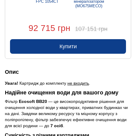
FPC 1054CT
мінералізатором
(MO675MECO)
92 715 грн
107 151 грн
Купити
Опис
Увага!
Картридж до комплекту
не входить
.
Надійне очищення води для вашого дому
Фільтр
Ecosoft BB20
— це високопродуктивне рішення для
очищення холодної води у квартирах, приватних будинках чи
на дачі. Завдяки великому ресурсу та міцному корпусу з
поліпропілену, фільтр забезпечує ефективне очищення води
для всієї родини — до
7 осіб
.
Сумісність з різними картриджами