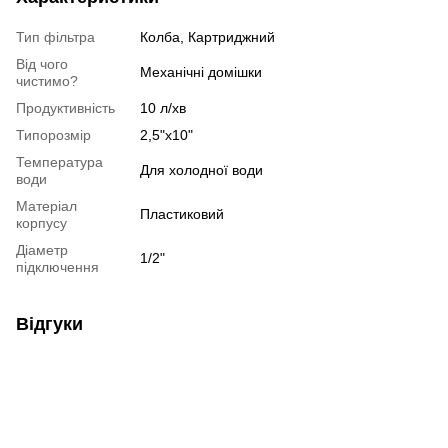
Тип фільтра
Колба, Картриджний
Від чого
Механічні домішки
чистимо?
Продуктивність
10 л/хв
Типорозмір
2,5"х10"
Температура
Для холодної води
води
Матеріал
Пластиковий
корпусу
Діаметр
1/2"
підключення
Відгуки