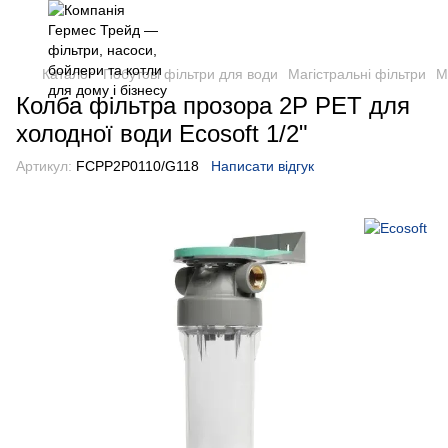
Каталог
Побутові фільтри для води
Магістральні фільтри
М
Колба фільтра прозора 2P РЕТ для
холодної води Ecosoft 1/2"
Артикул:
FCPP2P0110/G118
Написати відгук