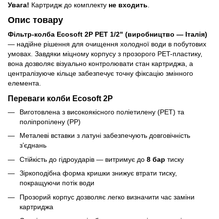
Увага!
Картридж до комплекту
не входить
.
Опис товару
Фільтр-колба Ecosoft 2P PET 1/2" (виробництво — Італія)
— надійне рішення для очищення холодної води в побутових
умовах. Завдяки міцному корпусу з прозорого PET-пластику,
вона дозволяє візуально контролювати стан картриджа, а
централізуюче кільце забезпечує точну фіксацію змінного
елемента.
Переваги колби Ecosoft 2P
Виготовлена з високоякісного поліетилену (PET) та
поліпропілену (PP)
Металеві вставки з латуні забезпечують довговічність
з’єднань
Стійкість до гідроударів — витримує до
8 бар
тиску
Зіркоподібна форма кришки знижує втрати тиску,
покращуючи потік води
Прозорий корпус дозволяє легко визначити час заміни
картриджа