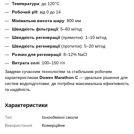
Температура
: до 120°C
Робочий pH
: від 0 до 14
Мінімальна висота шару
: 800 мм
Швидкість фільтрації
: 5–60 м/год
Швидкість регенерації
(прямоток): 1–10 м/год
Швидкість регенерації
(протиток): 5–20 м/год
Розчин для регенерації
: 8–12% NaCl
Витрата солі
: 100–150 г/л
Завдяки сучасним технологіям та стабільним робочим
характеристикам
Dowex Marathon C
— ідеальне рішення для
систем водопідготовки, де потрібна максимальна ефективність
та надійність.
Характеристики
Тип
Іонообмінні смоли
Використання
Комерційне