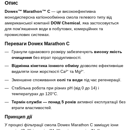
Опис
Dowex™ Marathon™ C
— це високоефективна
монодисперсна катіонообмінна смола гелевого типу від
американської компанії
DOW Chemical
, яка застосовується
для пом'якшення води в побутових, комерційних та
промислових системах.
Переваги Dowex Marathon C
Гранули однакового розміру забезпечують
високу якість
очищення
без втрат продуктивності.
Відмінна кінетика іонного обміну
дозволяє ефективніше
видаляти іони жорсткості Ca²⁺ та Mg²⁺.
Зменшене споживання
солі та води
під час регенерації.
Стабільна робота при різних рН (від 0 до 14) і
температурах до 120°C.
Термін служби — понад 5 років
активної експлуатації без
втрати властивостей.
Принцип дії
У процесі фільтрації смола Dowex Marathon C заміщує іони