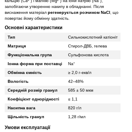
кальцію (Ca²⁺) і магнію (Mg²⁺) на іони натрію (Na⁺),
запобігаючи утворенню накипу в обладнанні. Після
виснаження матеріал
регенерується розчином NaCl
, що
повертає йому обмінну здатність.
Основні характеристики
Тип
Сильнокислотний катіоніт
Матриця
Стирол-ДВБ, гелева
Функціональна група
Сульфонова кислота
Іонна форма при поставці
Na⁺
Обмінна ємність
≥ 2,0 г-екв/л
Вологість
42–48%
Середній розмір гранул
585 ± 50 мкм
Коефіцієнт однорідності
≤ 1,1
Насипна вага
820 г/л
Щільність гранул
1,28 г/мл
Умови експлуатації