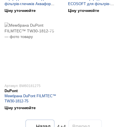
фільтрів-глечиків Аквафор
ECOSOFT для фільтрів-
(CRVKAQRECO)
глечиків Аквафор 3 шт
Ціну уточнюйте
Ціну уточнюйте
(CRVK3AQRECO)
Артикул: BW60181275
DuPont
Мембрана DuPont FILMTEC™
TW30-1812-75
Ціну уточнюйте
Назад
Вперед
4
з 4