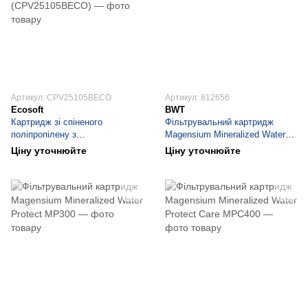
Артикул: CPV25105BECO
Артикул: 812656
Ecosoft
BWT
Картридж зі спіненого
Фільтрувальний картридж
поліпропілену з
Magensium Mineralized Water
бактеріостатичним ефектом
Protect MP200
Ціну уточнюйте
Ціну уточнюйте
Ecosoft 2,5"x10" 5 мкм
(CPV25105BECO)