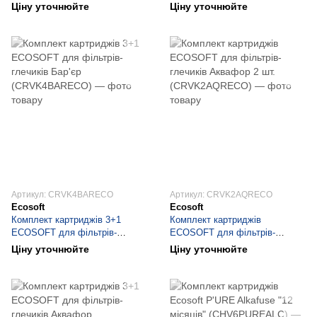
Protect Care MPC500
глечиків Бар'єр 2 шт.
Ціну уточнюйте
Ціну уточнюйте
(CRVK2BARECO)
Артикул: CRVK4BARECO
Артикул: CRVK2AQRECO
Ecosoft
Ecosoft
Комплект картриджів 3+1
Комплект картриджів
ECOSOFT для фільтрів-
ECOSOFT для фільтрів-
глечиків Бар'єр
глечиків Аквафор 2 шт.
Ціну уточнюйте
Ціну уточнюйте
(CRVK4BARECO)
(CRVK2AQRECO)