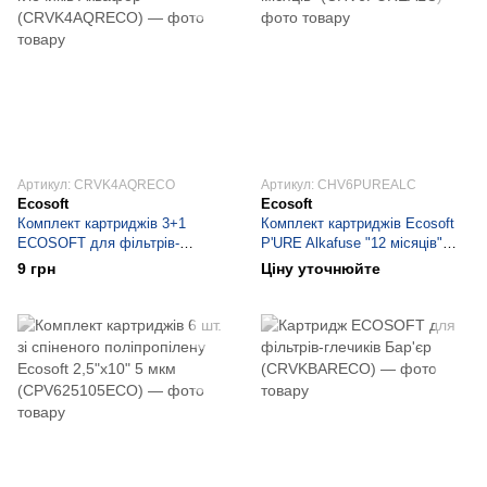
Артикул: CRVK4AQRECO
Артикул: CHV6PUREALC
Ecosoft
Ecosoft
Комплект картриджів 3+1
Комплект картриджів Ecosoft
ECOSOFT для фільтрів-
P'URE Alkafuse "12 місяців"
глечиків Аквафор
(CHV6PUREALC)
9 грн
Ціну уточнюйте
(CRVK4AQRECO)