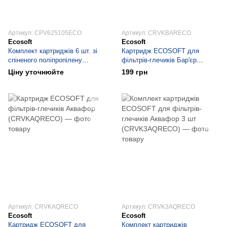
Артикул: CPV625105ECO
Артикул: CRVKBARECO
Ecosoft
Ecosoft
Комплект картриджів 6 шт. зі
Картридж ECOSOFT для
спіненого поліпропілену
фільтрів-глечиків Бар'єр
Ecosoft 2,5"x10" 5 мкм
(CRVKBARECO)
Ціну уточнюйте
199 грн
(CPV625105ECO)
Артикул: CRVKAQRECO
Артикул: CRVK3AQRECO
Ecosoft
Ecosoft
Картридж ECOSOFT для
Комплект картриджів