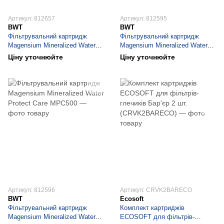
Артикул: 812657
Артикул: 812595
BWT
BWT
Фільтрувальний картридж
Фільтрувальний картридж
Magensium Mineralized Water
Magensium Mineralized Water
Protect MP300
Protect Care MPC400
Ціну уточнюйте
Ціну уточнюйте
Артикул: 812596
Артикул: CRVK2BARECO
BWT
Ecosoft
Фільтрувальний картридж
Комплект картриджів
Magensium Mineralized Water
ECOSOFT для фільтрів-