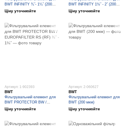
BWT INFINITY ¾˝- 1¼˝ (200
BWT INFINITY 1½˝ - 2˝ (200
мкм)
мкм)
Ціну уточнюйте
Ціну уточнюйте
Артикул: 1-902393
Артикул: 2-060627
BWT
BWT
Фільтрувальний елемент для
Фільтрувальний елемент для
BWT PROTECTOR BW /
BWT (200 мкм)
EUROPAFILTER RS (RF) ¾˝ -
Ціну уточнюйте
Ціну уточнюйте
1¼˝