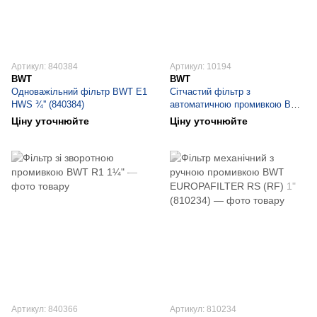
Артикул: 840384
Артикул: 10194
BWT
BWT
Одноважільний фільтр BWT E1
Сітчастий фільтр з
HWS ¾'' (840384)
автоматичною промивкою BWT
INFINITY A ¾˝– 1¼˝ (10194)
Ціну уточнюйте
Ціну уточнюйте
Артикул: 840366
Артикул: 810234