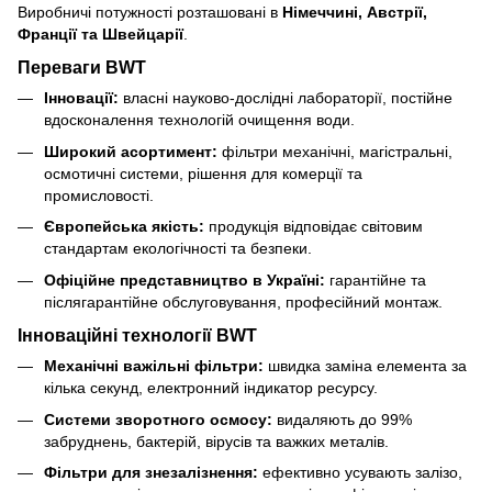
Виробничі потужності розташовані в
Німеччині, Австрії,
Франції та Швейцарії
.
Переваги BWT
Інновації:
власні науково-дослідні лабораторії, постійне
вдосконалення технологій очищення води.
Широкий асортимент:
фільтри механічні, магістральні,
осмотичні системи, рішення для комерції та
промисловості.
Європейська якість:
продукція відповідає світовим
стандартам екологічності та безпеки.
Офіційне представництво в Україні:
гарантійне та
післягарантійне обслуговування, професійний монтаж.
Інноваційні технології BWT
Механічні важільні фільтри:
швидка заміна елемента за
кілька секунд, електронний індикатор ресурсу.
Системи зворотного осмосу:
видаляють до 99%
забруднень, бактерій, вірусів та важких металів.
Фільтри для знезалізнення:
ефективно усувають залізо,