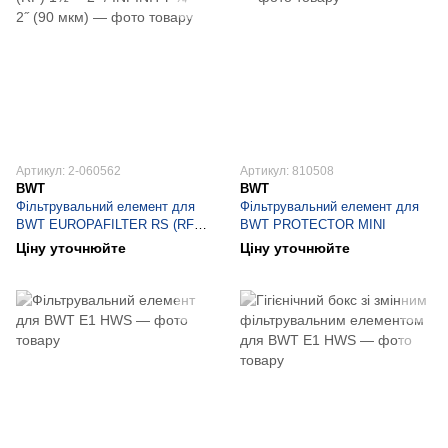
Артикул: 2-060562
Артикул: 810508
BWT
BWT
Фільтрувальний елемент для
Фільтрувальний елемент для
BWT EUROPAFILTER RS (RF)
BWT PROTECTOR MINI
1½˝ - 2˝ / INFINITY ¾˝- 2˝ (90
Ціну уточнюйте
Ціну уточнюйте
мкм)