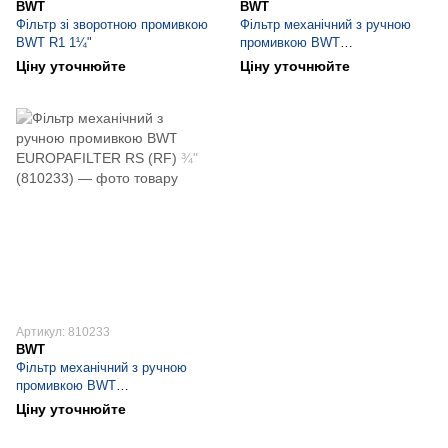
BWT
BWT
Фільтр зі зворотною промивкою
Фільтр механічний з ручною
BWT R1 1¼"
промивкою BWT
EUROPAFILTER RS (RF) 1"
Ціну уточнюйте
Ціну уточнюйте
(810234)
Артикул: 810233
BWT
Фільтр механічний з ручною
промивкою BWT
EUROPAFILTER RS (RF) ¾"
Ціну уточнюйте
(810233)