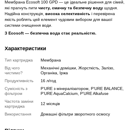
Мембрана Ecosoft 100 GPD — це ідеальне рішення для сімей,
які прагнуть пити
чисту, смачну та безпечну воду
щодня.
Надійна конструкція,
висока селективність
і перевірена
якість роблять цей елемент чудовим вибором для вашої
системи очищення води.
З Ecosoft — безпечна вода стає реальністю.
Характеристики
Тип картриджа
Мембрана
Від чого
Механічні домішки, Жорсткість, Залізо,
чистимо?
Органіка, Іржа
Продуктивність
16 л/год
Сумісність з
P’URE з мінералізатором, P’URE BALANCE,
фільтром
P’URE AquaCalcium, P’URE Alkafuse
Частота заміни
12 місяців
картриджа
Використання
Домашні фільтри зворотного осмосу