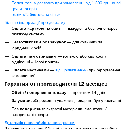
Безкоштовна доставка при замовленні від 1 500 грн на всі
групи товарів,
окрім «Таблетована сіль»
Більше інформації про доставку
Оплата карткою на сайті
— швидко та безпечно через
платіжну систему
Безготівковий розрахунок
— для фізичних та
юридичних осіб
Оплата при отриманні
— готівкою або карткою у
відділенні «Нової пошти»
Оплата частинами
—
від ПриватБанку
(при оформленні
замовлення)
Гарантия от производителя 12 месяцев
Обмін / повернення товару
— протягом 14 днів
За умови:
збереження упаковки, товар не був у вживанні
Без повернення:
витратні матеріали, змонтовані/
використані товари
Детальніше про обмін та повернення
Залишились питання? Зв’яжіться з нами зручним способом: