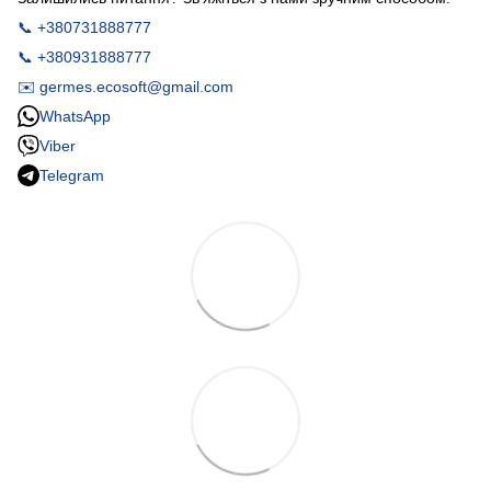
📞 +380731888777
📞 +380931888777
✉️ germes.ecosoft@gmail.com
WhatsApp
Viber
Telegram