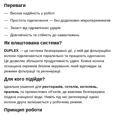
Переваги
Висока надійність у роботі
Простота підключення — без додаткових мікроперемикачів
Захист від гідравлічних ударів
Довговічність та стійкість до навантажень
Як влаштована система?
DUPLEX
— це система безперервної дії, у якій дві фільтраційні
колони підключаються паралельно та працюють одночасно.
Це дозволяє збільшити продуктивність удвічі. Кожна колона
оснащена окремим блоком керування, який відповідає за
режими фільтрації та регенерації.
Для кого підійде?
Ідеальне рішення для
ресторанiв, готелiв, котелень,
пралень
та промислових об’єктів, де важлива безперервна
подача очищеної води. Навіть під час регенерації однієї
колони друга залишається у робочому режимі.
Принцип роботи