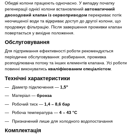
Обидві колони працюють одночасно. У випадку початку
регенерації однієї колони встановлений
автоматичний
двоходовий клапан із сервоприводом
перекриває потік
неочищеної води та відкриває доступ до другої колони, що
продовжує фільтрацію. Після завершення промивки клапан
повертається у вихідне положення.
Обслуговування
Для підтримання ефективності роботи рекомендується
періодичне обслуговування: розбирання, промивка
розподілювача потоку та інших елементів клапана. Усі роботи
повинні виконуватись
кваліфікованим спеціалістом
.
Технічні характеристики
Діаметр підключення —
1,5"
Матеріал —
бронза
Робочий тиск —
1,4 – 8,6 бар
Робоча температура —
4 – 43 °С
Призначений лише для холодного водопостачання
Комплектація