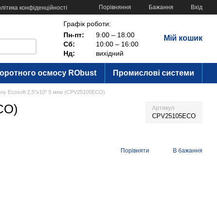
Порівняння
Бажання
Вхід
літика конфіденційності
Графік роботи:
Пн-пт:
9:00 – 18:00
Мій кошик
Сб:
10:00 – 16:00
Нд:
вихідний
воротного осмосу RObust
Промислові системи
лену Ecosoft 2,5"x10" 5 мкм (CPV25105ECO)
CO)
Артикул
CPV25105ECO
Порівняти
В бажання