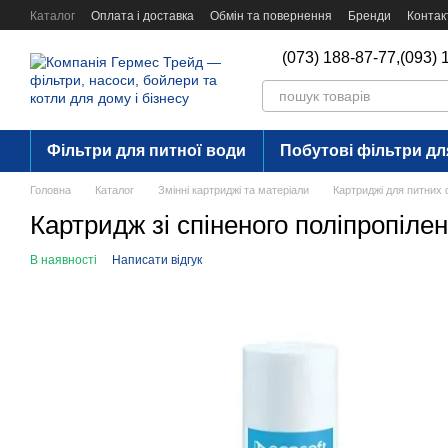
Перейти до основного контенту
Каталог
Оплата і доставка
Обмін та повернення
Бренди
Контак
(073) 188-87-77,
(093) 
Фільтри для питної води
Побутові фільтри дл
Головна
Каталог
Змінні картриджі та матеріали
Картриджі для питних 
Картридж зі спіненого поліпропіле
В наявності
Написати відгук