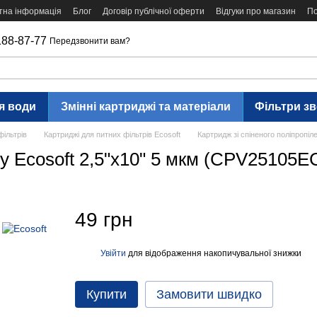
тна інформація
Блог
Договір публічної оферти
Відгуки про магазин
По
188-87-77
Передзвонити вам?
я води
Змінні картриджі та матеріали
Фільтри з
фільтрів
Картриджі для питних фільтрів Ecosoft
Картридж зі спіненого поліпропі
ну Ecosoft 2,5"x10" 5 мкм (CPV25105E
49 грн
Увійти
для відображення накопичувальної знижки
%
Купити
Замовити швидко