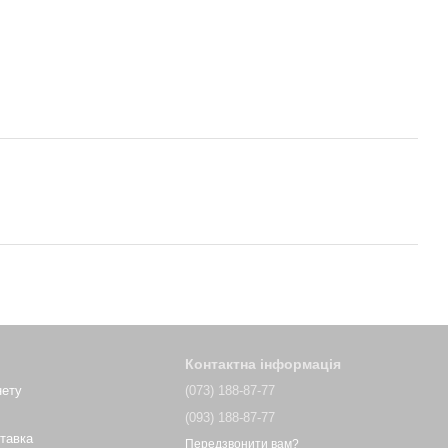
Контактна інформація
нету
(073) 188-87-77
(093) 188-87-77
ставка
Передзвонити вам?