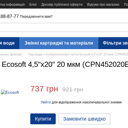
тна інформація
Блог
Договір публічної оферти
Відгуки про магазин
По
188-87-77
Передзвонити вам?
я води
Змінні картриджі та матеріали
Фільтри з
альних фільтрів
Картридж з поліпропіленової нитки Ecosoft 4,5"x20" 20 мкм (CPN4
и Ecosoft 4,5"x20" 20 мкм (CPN45202
737 грн
921 грн
Увійти
для відображення накопичувальної знижки
%
Купити
Замовити швидко