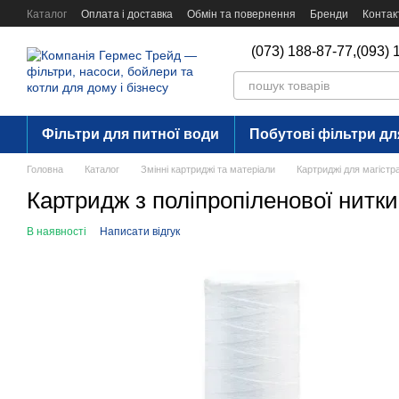
Перейти до основного контенту
Каталог
Оплата і доставка
Обмін та повернення
Бренди
Контак
(073) 188-87-77,
(093) 
Фільтри для питної води
Побутові фільтри дл
Головна
Каталог
Змінні картриджі та матеріали
Картриджі для магістр
Картридж з поліпропіленової нитк
В наявності
Написати відгук