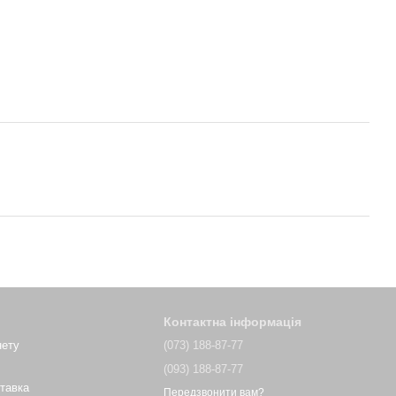
Контактна інформація
нету
(073) 188-87-77
(093) 188-87-77
ставка
Передзвонити вам?