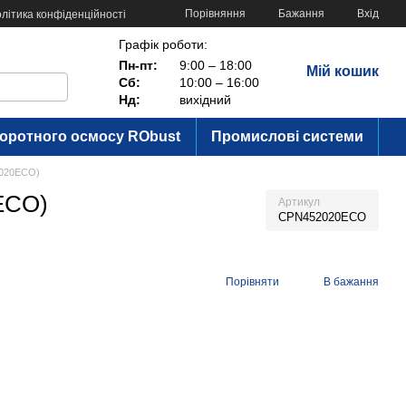
Порівняння
Бажання
Вхід
літика конфіденційності
Графік роботи:
Пн-пт:
9:00 – 18:00
Мій кошик
Сб:
10:00 – 16:00
Нд:
вихідний
воротного осмосу RObust
Промислові системи
52020ECO)
0ECO)
Артикул
CPN452020ECO
Порівняти
В бажання