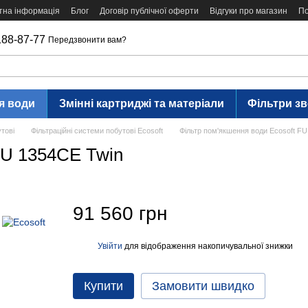
тна інформація
Блог
Договір публічної оферти
Відгуки про магазин
По
188-87-77
Передзвонити вам?
я води
Змінні картриджі та матеріали
Фільтри з
утові
Фільтраційні системи побутові Ecosoft
Фільтр пом'якшення води Ecosoft FU
FU 1354CE Twin
91 560 грн
Увійти
для відображення накопичувальної знижки
%
Купити
Замовити швидко