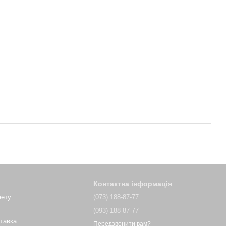
Контактна інформація
нету
(073) 188-87-77
(093) 188-87-77
ставка
Передзвонити вам?