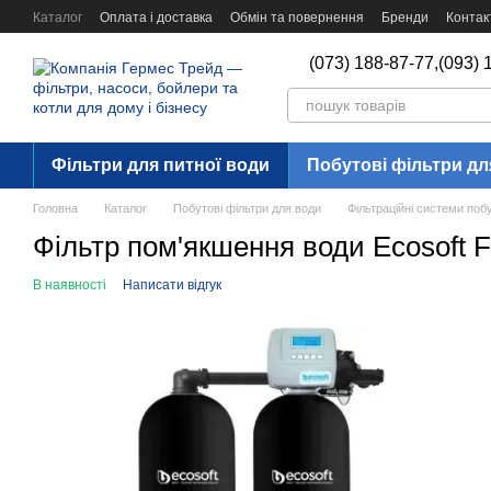
Перейти до основного контенту
Каталог
Оплата і доставка
Обмін та повернення
Бренди
Контак
(073) 188-87-77,
(093) 
Фільтри для питної води
Побутові фільтри дл
Головна
Каталог
Побутові фільтри для води
Фільтраційні системи поб
Фільтр пом'якшення води Ecosoft 
В наявності
Написати відгук