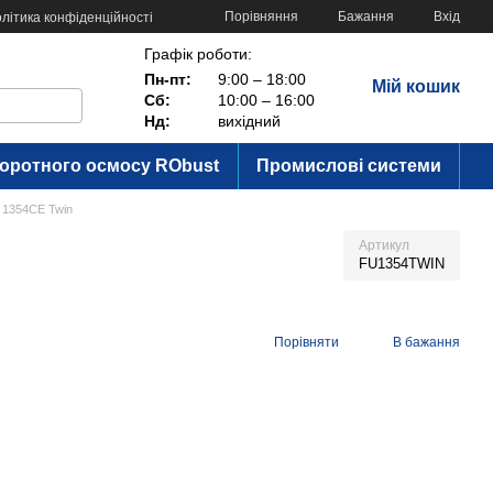
Порівняння
Бажання
Вхід
літика конфіденційності
Графік роботи:
Пн-пт:
9:00 – 18:00
Мій кошик
Сб:
10:00 – 16:00
Нд:
вихідний
воротного осмосу RObust
Промислові системи
 1354CE Twin
Артикул
FU1354TWIN
Порівняти
В бажання