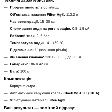
Технічні характеристики:
Продуктивність:
2,05 м³/год
Обʼєм завантаження Filter-Ag®:
113,2 л
Час регенерації:
15–30 хв
Споживання води на регенерацію:
0,8–1,5 м³
Робочий тиск:
2–6 бар
Температура води:
+4…+30 °C
Підключення:
1’’ (зовнішня різьба)
Живлення клапана:
230 В, 50 Гц, до 30 Вт
Габарити:
186 × 42 см
Вага:
100 кг
Комплектація:
Корпус фільтра
Автоматичний керуючий клапан
Clack WS1 СТ (США)
Фільтруючий матеріал
Filter-Ag®
Ваш результат — помітний відразу: