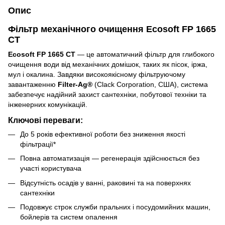
Опис
Фільтр механічного очищення Ecosoft FP 1665
CT
Ecosoft FP 1665 CT
— це автоматичний фільтр для глибокого
очищення води від механічних домішок, таких як пісок, іржа,
мул і окалина. Завдяки високоякісному фільтруючому
завантаженню
Filter-Ag®
(Clack Corporation, США), система
забезпечує надійний захист сантехніки, побутової техніки та
інженерних комунікацій.
Ключові переваги:
До 5 років ефективної роботи без зниження якості
фільтрації*
Повна автоматизація — регенерація здійснюється без
участі користувача
Відсутність осадів у ванні, раковині та на поверхнях
сантехніки
Подовжує строк служби пральних і посудомийних машин,
бойлерів та систем опалення