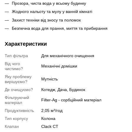
Прозора, чиста вода у всьому будинку
Жодного нальоту та мулу у ванній кімнаті
Захист техніки від зносу та поломок
Безпечна вода для прання, миття та прибирання
Характеристики
Тип фільтра
Для механічного очищення
Від чого
Механічні домішки
чистимо?
Яку проблему
Мутність
вирішуємо?
Де очищуємо?
Котедж, Дача, Будинок
Фільтруючий
Filter-Ag - сорбційний матеріал
матеріал
Продуктивність
2,05 м³/год
Тип корпусу
Колона
Клапан
Clack CT