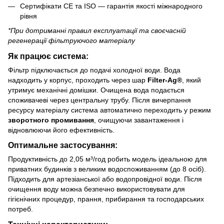
Сертифікати CE та ISO — гарантія якості міжнародного
рівня
*При дотриманні правил експлуатації та своєчасній
регенерації фільтруючого матеріалу
Як працює система:
Фільтр підключається до подачі холодної води. Вода
надходить у корпус, проходить через шар
Filter-Ag®
, який
утримує механічні домішки. Очищена вода подається
споживачеві через центральну трубу. Після вичерпання
ресурсу матеріалу система автоматично переходить у режим
зворотного промивання
, очищуючи завантаження і
відновлюючи його ефективність.
Оптимальне застосування:
Продуктивність до 2,05 м³/год робить модель ідеальною для
приватних будинків з великим водоспоживанням (до 8 осіб).
Підходить для артезіанської або водопровідної води. Після
очищення воду можна безпечно використовувати для
гігієнічних процедур, прання, прибирання та господарських
потреб.