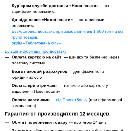
Кур’єром служби доставки «Нова пошта»
— за
тарифами перевізника
До відділення «Нової пошти»
— за тарифами
перевізника
Безкоштовна доставка при замовленні від 1 500 грн на всі
групи товарів,
окрім «Таблетована сіль»
Більше інформації про доставку
Оплата карткою на сайті
— швидко та безпечно через
платіжну систему
Безготівковий розрахунок
— для фізичних та
юридичних осіб
Оплата при отриманні
— готівкою або карткою у
відділенні «Нової пошти»
Оплата частинами
—
від ПриватБанку
(при оформленні
замовлення)
Гарантия от производителя 12 месяцев
Обмін / повернення товару
— протягом 14 днів
За умови:
збереження упаковки, товар не був у вживанні