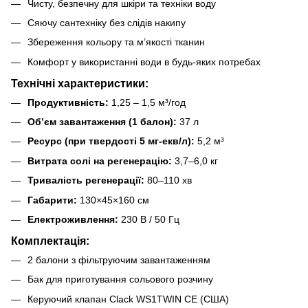
Чисту, безпечну для шкіри та техніки воду
Сяючу сантехніку без слідів накипу
Збереження кольору та м’якості тканин
Комфорт у використанні води в будь-яких потребах
Технічні характеристики:
Продуктивність:
1,25 – 1,5 м³/год
Об’єм завантаження (1 балон):
37 л
Ресурс (при твердості 5 мг-екв/л):
5,2 м³
Витрата солі на регенерацію:
3,7–6,0 кг
Тривалість регенерації:
80–110 хв
Габарити:
130×45×160 см
Електроживлення:
230 В / 50 Гц
Комплектація:
2 балони з фільтруючим завантаженням
Бак для приготування сольового розчину
Керуючий клапан Clack WS1TWIN CE (США)