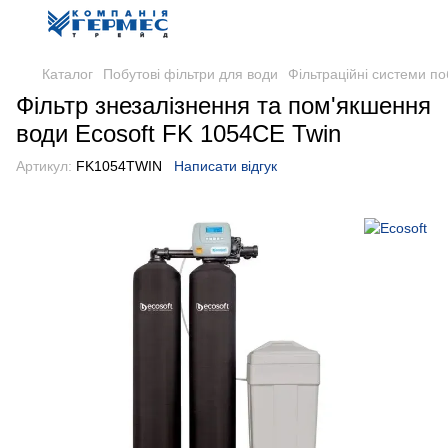
Каталог
Побутові фільтри для води
Фільтраційні системи по
Фільтр знезалізнення та пом'якшення
води Ecosoft FK 1054CE Twin
Артикул:
FK1054TWIN
Написати відгук