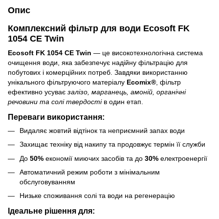
Опис
Комплексний фільтр для води Ecosoft FK
1054 CE Twin
Ecosoft FK 1054 CE Twin
— це високотехнологічна система
очищення води, яка забезпечує надійну фільтрацію для
побутових і комерційних потреб. Завдяки використанню
унікального фільтруючого матеріалу
Ecomix®
, фільтр
ефективно усуває
залізо, марганець, амоній, органічні
речовини та солі твердості
в один етап.
Переваги використання:
Видаляє жовтий відтінок та неприємний запах води
Захищає техніку від накипу та продовжує термін її служби
До
50%
економії миючих засобів та до
30%
електроенергії
Автоматичний режим роботи з мінімальним
обслуговуванням
Низьке споживання солі та води на регенерацію
Ідеальне рішення для: