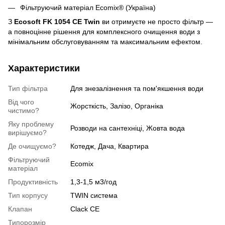
Фільтруючий матеріал Ecomix® (Україна)
З
Ecosoft FK 1054 CE Twin
ви отримуєте не просто фільтр —
а повноцінне рішення для комплексного очищення води з
мінімальним обслуговуванням та максимальним ефектом.
Характеристики
Тип фільтра
Для знезалізнення та пом'якшення води
Від чого
Жорсткість, Залізо, Органіка
чистимо?
Яку проблему
Розводи на сантехніці, Жовта вода
вирішуємо?
Де очищуємо?
Котедж, Дача, Квартира
Фільтруючий
Ecomix
матеріал
Продуктивність
1,3-1,5 м3/год
Тип корпусу
TWIN система
Клапан
Clack СЕ
Типорозмір