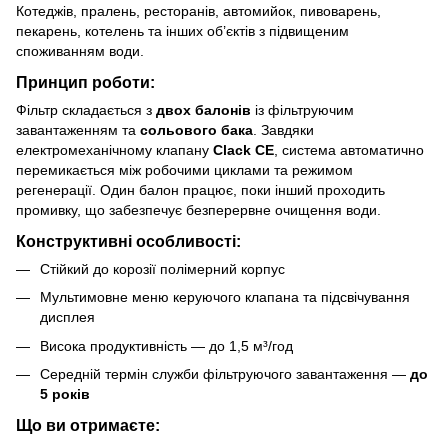
Котеджів, пралень, ресторанів, автомийок, пивоварень,
пекарень, котелень та інших об’єктів з підвищеним
споживанням води.
Принцип роботи:
Фільтр складається з
двох балонів
із фільтруючим
завантаженням та
сольового бака
. Завдяки
електромеханічному клапану
Clack CE
, система автоматично
перемикається між робочими циклами та режимом
регенерації. Один балон працює, поки інший проходить
промивку, що забезпечує безперервне очищення води.
Конструктивні особливості:
Стійкий до корозії полімерний корпус
Мультимовне меню керуючого клапана та підсвічування
дисплея
Висока продуктивність — до 1,5 м³/год
Середній термін служби фільтруючого завантаження —
до
5 років
Що ви отримаєте: